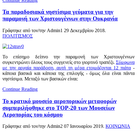
Continue Reading
Τα παραδοσιακά νηστίσιμα γεύματα για την
παραμονή των Χριστουγέννων στην Ουκρανία
Γράφτηκε από τον/την Admin1
29 Δεκεμβρίου 2018
.
ΠΟΛΙΤΙΣΜΟΣ
Το επίσημο δείπνο την παραμονή των Χριστουγέννων
συγκεντρώνει όλους τους συγγενείς στο γιορτινό τραπέζι.
Σύμφωνα
με την αρχαία παράδοση, αυτή τη μέρα ετοιμάζονται 12 πιάτα
-
κάποια βασικά και κάποια της επιλογής - όμως όλα είναι πάντα
νηστίσιμα. Μεταξύ των βασικών είναι:
Continue Reading
Το κρατικό μουσείο αεροπορικών μεταφορών
συμπεριλήφθηκε στο TOP-20 των Μουσείων
Αεροπορίας του κόσμου
Γράφτηκε από τον/την Admin2
07 Ιανουαρίου 2019
.
ΚΟΙΝΩΝΙΑ