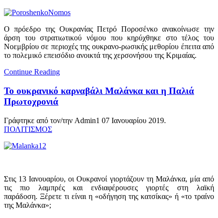
Ο πρόεδρο της Ουκρανίας Πετρό Ποροσένκο ανακοίνωσε την
άρση του στρατιωτικού νόμου που κηρύχθηκε στο τέλος του
Νοεμβρίου σε περιοχές της ουκρανο-ρωσικής μεθορίου έπειτα από
το πολεμικό επεισόδιο ανοικτά της χερσονήσου της Κριμαίας.
Continue Reading
Το ουκρανικό καρναβάλι Μαλάνκα και η Παλιά
Πρωτοχρονιά
Γράφτηκε από τον/την Admin1
07 Ιανουαρίου 2019
.
ΠΟΛΙΤΙΣΜΟΣ
Στις 13 Ιανουαρίου, οι Ουκρανοί γιορτάζουν τη Μαλάνκα, μία από
τις πιο λαμπρές και ενδιαφέρουσες γιορτές στη λαϊκή
παράδοση. Ξέρετε τι είναι η «οδήγηση της κατσίκας» ή «το τραίνο
της Μαλάνκα»;