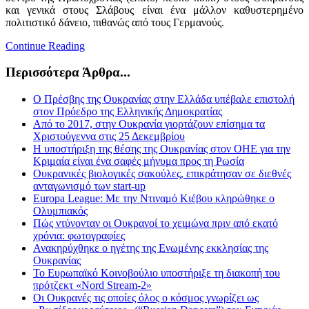
και γενικά στους Σλάβους είναι ένα μάλλον καθυστερημένο
πολιτιστικό δάνειο, πιθανώς από τους Γερμανούς.
Continue Reading
Περισσότερα Άρθρα...
Ο Πρέσβης της Ουκρανίας στην Ελλάδα υπέβαλε επιστολή
στον Πρόεδρο της Ελληνικής Δημοκρατίας
Από το 2017, στην Ουκρανία γιορτάζουν επίσημα τα
Χριστούγεννα στις 25 Δεκεμβρίου
Η υποστήριξη της θέσης της Ουκρανίας στον ΟΗΕ για την
Κριμαία είναι ένα σαφές μήνυμα προς τη Ρωσία
Ουκρανικές βιολογικές σακούλες, επικράτησαν σε διεθνές
ανταγωνισμό των start-up
Europa League: Με την Ντιναμό Κιέβου κληρώθηκε ο
Ολυμπιακός
Πώς ντύνονταν οι Ουκρανοί το χειμώνα πριν από εκατό
χρόνια: φωτογραφίες
Ανακηρύχθηκε ο ηγέτης της Ενωμένης εκκλησίας της
Ουκρανίας
Το Ευρωπαϊκό Κοινοβούλιο υποστήριξε τη διακοπή του
πρότζεκτ «Nord Stream-2»
Οι Ουκρανές τις οποίες όλος ο κόσμος γνωρίζει ως