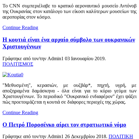
Το CNN συμπεριέλαβε το κρατικό αεροναυτικό μουσείο Αντόνοβ
της Ουκρανίας στον κατάλογο των είκοσι καλύτερων μουσείων της
αεροπορίας στον κόσμο.
Continue Reading
Η κουτιά είναι ένα αρχαίο σύμβολο των ουκρανικών
Χριστουγέννων
Γράφτηκε από τον/την Admin1
03 Ιανουαρίου 2019
.
ΠΟΛΙΤΙΣΜΟΣ
"Μεθυσμένη", κερασιών, με ουζβάρ*, πηχτή, υγρή, με
αποξηραμένα δαμάσκηνα - όλα είναι για το κύριο γεύμα των
Χριστουγέννων. Το περιοδικό "Ουκρανικό ενδιαφέρον" έχει ψάξει
πώς προετοιμάζεται η κουτιά σε διάφορες περιοχές της χώρας.
Continue Reading
Ο Πετρό Ποροσένκο αίρει τον στρατιωτικό νόμο
Γράφτηκε από τον/την Admin1
26 Δεκεμβρίου 2018
.
ΠΟΛΙΤΙΚΗ