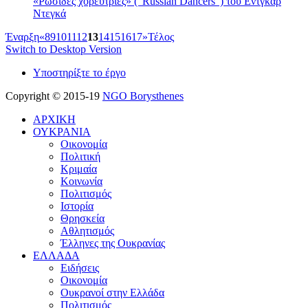
«Ρωσίδες χορεύτριες» (“Russian Dancers”) του Εντγκάρ
Ντεγκά
Έναρξη
«
8
9
10
11
12
13
14
15
16
17
»
Τέλος
Switch to Desktop Version
Υποστηρίξτε το έργο
Copyright © 2015-19
NGO Borysthenes
ΑΡΧΙΚΗ
ΟΥΚΡΑΝΙΑ
Οικονομία
Πολιτική
Κριμαία
Κοινωνία
Πολιτισμός
Ιστορία
Θρησκεία
Αθλητισμός
Έλληνες της Ουκρανίας
ΕΛΛΑΔΑ
Ειδήσεις
Οικονομία
Ουκρανοί στην Ελλάδα
Πολιτισμός