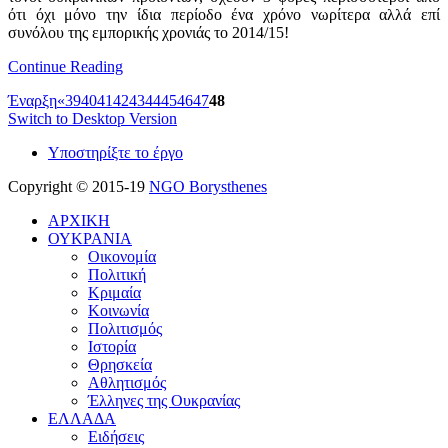
ότι όχι μόνο την ίδια περίοδο ένα χρόνο νωρίτερα αλλά επί
συνόλου της εμπορικής χρονιάς το 2014/15!
Continue Reading
Έναρξη
«
39
40
41
42
43
44
45
46
47
48
Switch to Desktop Version
Υποστηρίξτε το έργο
Copyright © 2015-19
NGO Borysthenes
ΑΡΧΙΚΗ
ΟΥΚΡΑΝΙΑ
Οικονομία
Πολιτική
Κριμαία
Κοινωνία
Πολιτισμός
Ιστορία
Θρησκεία
Αθλητισμός
Έλληνες της Ουκρανίας
ΕΛΛΑΔΑ
Ειδήσεις