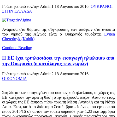
Γράφτηκε από τον/την Admin1
18 Αυγούστου 2016
.
ΟΥΚΡΑΝΟΙ
ΣΤΗΝ ΕΛΛΑΔΑ
Ανάμεσα στα θύματα της σύγκρουσης των σκάφων στα ανοικτά
του νησιού της Αίγινας είναι ο Ουκρανός τουρίστας
Evgen
Cherednyk (Kubik)
.
Continue Reading
Η ΕΕ έχει τριπλασιάσει την εισαγωγή ηλιέλαιου από
την Ουκρανία (ο κατάλογος των χωρών)
Γράφτηκε από τον/την Admin2
18 Αυγούστου 2016
.
ΟΙΚΟΝΟΜΙΑ
Στη λίστα των εισαγωγέων του ουκρανικού ηλιέλαιου, οι χώρες της
ΕΕ κατέχουν την πρώτη θέση στην τρέχουσα σεζόν. Αυτό το έτος,
οι χώρες της ΕΕ άφησαν πίσω τους τη Μέση Ανατολή και τη Νότια
Ασία. Έτσι, κατά το διάστημα Σεπτέμβριο - Ιούνιος του εμπορικού
έτους 2015/16 σε αυτόν τον τομέα παραδόθηκαν 1,23 εκατομμύρια
τόνοι ουκρανικών προϊόντων, σχεδόν 3 φορές περισσότεροι από