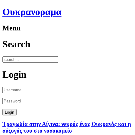
Ουκρανοραμα
Menu
Search
Login
Τραγωδία στην Αίγινα: νεκρός ένας Ουκρανός και η
σύζυγός του στο νοσοκομείο