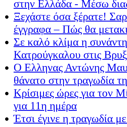
στην Ελλάδα - Μέσω δια
Ξεχάστε όσα ξέρατε! Σαρ
έγγραφα – Πώς θα μετακ
Σε καλό κλίμα η συνάντ
Κατρούγκαλου στις Βρυξ
Ο Ελληνας Αντώνης Μαυ
θάνατο στην τραγωδία τη
Κρίσιμες ώρες για τον 
για 11η ημέρα
Έτσι έγινε η τραγωδία μ