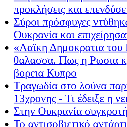
προκλήσεις και επενδύσε
Σύροι πρόσφυγες ντύθηκ
Ουκρανία και επιχείρησα
«Λαϊκη Δημοκρατια του
θαλασσα. Πως η Ρωσια κ
βορεια Κυπρο
Τραγωδία στο λούνα παρκ
13χρονης - Τι έδειξε η ν
Στην Ουκρανία συγκροτ
To αντισοβιετικό αντάρτ