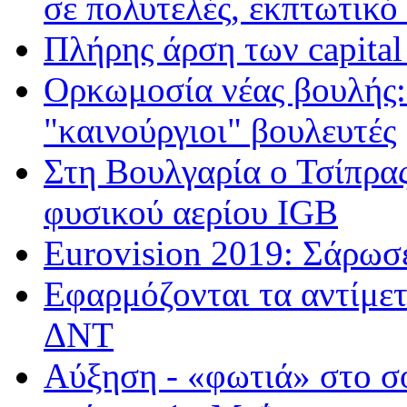
σε πολυτελές, εκπτωτικ
Πλήρης άρση των capital
Ορκωμοσία νέας βουλής: 
"καινούργιοι" βουλευτές
Στη Βουλγαρία ο Τσίπρας
φυσικού αερίου IGB
Eurovision 2019: Σάρωσ
Εφαρμόζονται τα αντίμετ
ΔΝΤ
Αύξηση - «φωτιά» στο σο