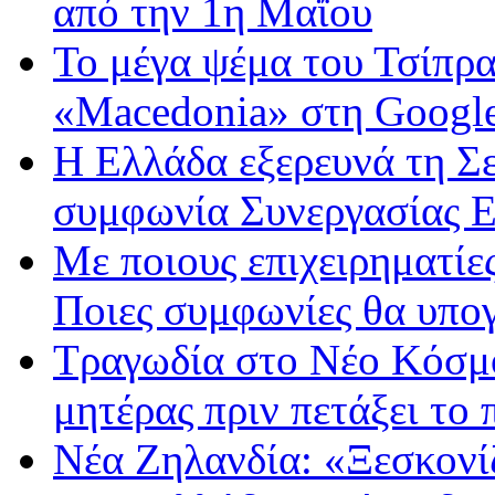
από την 1η Μαΐου
Το μέγα ψέμα του Τσίπρ
«Macedonia» στη Google κ
Η Ελλάδα εξερευνά τη Σε
συμφωνία Συνεργασίας
Με ποιους επιχειρηματίες
Ποιες συμφωνίες θα υπο
Τραγωδία στο Νέο Κόσμο:
μητέρας πριν πετάξει το 
Νέα Ζηλανδία: «Ξεσκονίζ