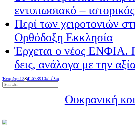
εντυπωσιακό – ιστορικός
Περί των χειροτονιών σ
Ορθόδοξη Εκκλησία
Έρχεται ο νέος ΕΝΦΙΑ. Π
δεις, ανάλογα με την αξί
Έναρξη
«
1
2
3
4
5
6
7
8
9
10
»
Τέλος
Ουκρανική κοι