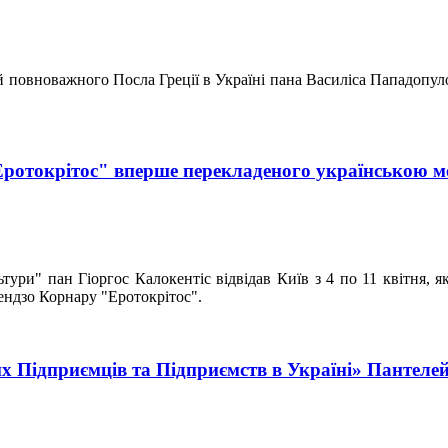
й повноважного Посла Греції в Україні пана Василіса Пападопулос
"Еротокрітос" вперше перекладеного українською 
ури" пан Гіоргос Калокентіс відвідав Київ з 4 по 11 квітня, як
ендзо Корнару "Еротокрітос".
их Підприємців та Підприємств в Україні» Пантел