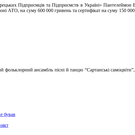
 Грецьких Підприємців та Підприємств в Україні» Пантелеймон В
оні АТО, на суму 600 000 гривень та сертифікат на суму 150 000
ий фольклорний ансамбль пісні й танцю “Сартанські самоцвіти”,
не бував
някт