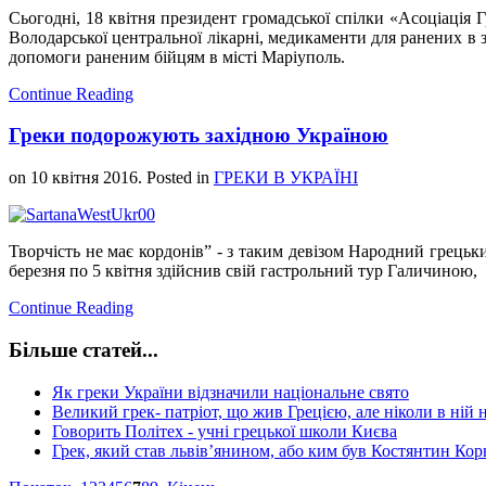
Сьогодні, 18 квітня президент громадської спілки «Асоціація
Володарської центральної лікарні, медикаменти для ранених в з
допомоги раненим бійцям в місті Маріуполь.
Continue Reading
Греки подорожують західною Україною
on
10 квітня 2016
. Posted in
ГРЕКИ В УКРАЇНІ
Творчість не має кордонів” - з таким девізом Народний грецьк
березня по 5 квітня здійснив свій гастрольний тур Галичиною,
Continue Reading
Більше статей...
Як греки України відзначили національне свято
Великий грек- патріот, що жив Грецією, але ніколи в ній 
Говорить Політех - учні грецької школи Києва
Грек, який став львів’янином, або ким був Костянтин Кор