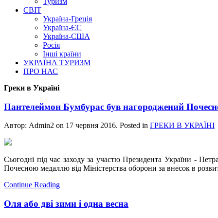
Туризм
СВІТ
Україна-Греція
Україна-ЄС
Україна-США
Росія
Інші країни
УКРАЇНА ТУРИЗМ
ПРО НАС
Греки в Україні
Пантелеймон Бумбурас був нагороджений Почесно
Автор: Admin2 on
17 червня 2016
. Posted in
ГРЕКИ В УКРАЇНІ
Сьогодні під час заходу за участю Президента України - Пет
Почесною медаллю від Міністерства оборони за внесок в розви
Continue Reading
Оля або дві зими і одна весна