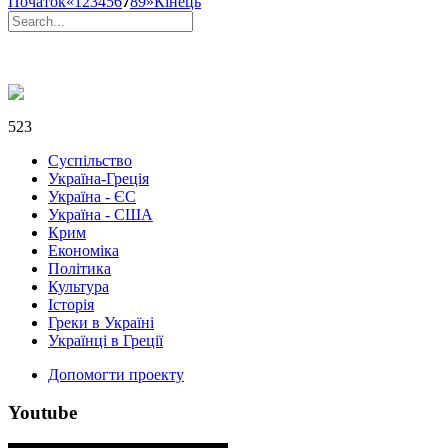
Початок
«
1
2
3
4
5
6
7
8
9
»
Кінець
523
Суспільство
Україна-Греція
Україна - ЄС
Україна - США
Крим
Економіка
Політика
Культура
Історія
Греки в Україні
Українці в Греції
Допомогти проекту
Youtube