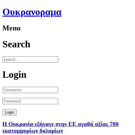
Ουκρανοραμα
Menu
Search
Login
Η Ουκρανία εξήγαγε στην ΕΕ αγαθά αξίας 700
εκατομμυρίων δολαρίων