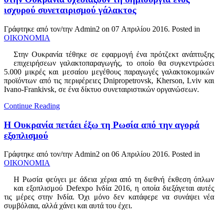
ισχυρού συνεταιρισμού γάλακτος
Γράφτηκε από τον/την Admin2 on
07 Απριλίου 2016
. Posted in
ΟΙΚΟΝΟΜΙΑ
Στην Ουκρανία τέθηκε σε εφαρμογή ένα πρότζεκτ ανάπτυξης
επιχειρήσεων γαλακτοπαραγωγής, το οποίο θα συγκεντρώσει
5.000 μικρές και μεσαίου μεγέθους παραγωγές γαλακτοκομικών
προϊόντων από τις περιφέρειες Dnipropetrovsk, Kherson, Lviv και
Ivano-Frankivsk, σε ένα δίκτυο συνεταιριστικών οργανώσεων.
Continue Reading
Η Ουκρανία πετάει έξω τη Ρωσία από την αγορά
εξοπλισμού
Γράφτηκε από τον/την Admin2 on
06 Απριλίου 2016
. Posted in
ΟΙΚΟΝΟΜΙΑ
Η Ρωσία φεύγει με άδεια χέρια από τη διεθνή έκθεση όπλων
και εξοπλισμού Defexpo Ινδία 2016, η οποία διεξάγεται αυτές
τις μέρες στην Ινδία. Όχι μόνο δεν κατάφερε να συνάψει νέα
συμβόλαια, αλλά χάνει και αυτά του έχει.