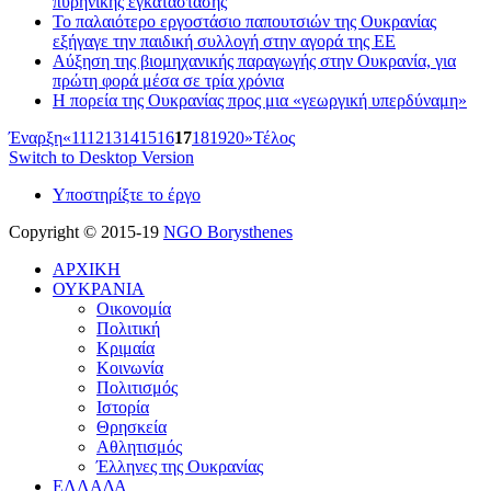
πυρηνικής εγκατάστασης
Το παλαιότερο εργοστάσιο παπουτσιών της Ουκρανίας
εξήγαγε την παιδική συλλογή στην αγορά της ΕΕ
Αύξηση της βιομηχανικής παραγωγής στην Ουκρανία, για
πρώτη φορά μέσα σε τρία χρόνια
Η πορεία της Ουκρανίας προς μια «γεωργική υπερδύναμη»
Έναρξη
«
11
12
13
14
15
16
17
18
19
20
»
Τέλος
Switch to Desktop Version
Υποστηρίξτε το έργο
Copyright © 2015-19
NGO Borysthenes
ΑΡΧΙΚΗ
ΟΥΚΡΑΝΙΑ
Οικονομία
Πολιτική
Κριμαία
Κοινωνία
Πολιτισμός
Ιστορία
Θρησκεία
Αθλητισμός
Έλληνες της Ουκρανίας
ΕΛΛΑΔΑ