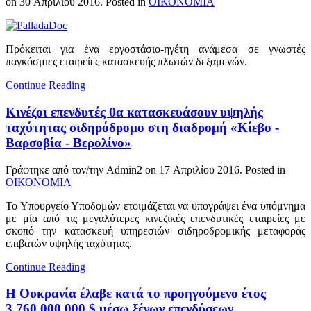
on
30 Απριλίου 2016
. Posted in
ΟΙΚΟΝΟΜΙΑ
Πρόκειται για ένα εργοστάσιο-ηγέτη ανάμεσα σε γνωστές
παγκόσμιες εταιρείες κατασκευής πλωτών δεξαμενών.
Continue Reading
Κινέζοι επενδυτές θα κατασκευάσουν υψηλής
ταχύτητας σιδηρόδρομο στη διαδρομή «Κίεβο -
Βαρσοβία - Βερολίνο»
Γράφτηκε από τον/την Admin2 on
17 Απριλίου 2016
. Posted in
ΟΙΚΟΝΟΜΙΑ
Το Υπουργείο Υποδομών ετοιμάζεται να υπογράψει ένα υπόμνημα
με μία από τις μεγαλύτερες κινεζικές επενδυτικές εταιρείες με
σκοπό την κατασκευή υπηρεσιών σιδηροδρομικής μεταφοράς
επιβατών υψηλής ταχύτητας.
Continue Reading
Η Ουκρανία έλαβε κατά το προηγούμενο έτος
3.760.000.000 $ μέσω ξένων επενδύσεων