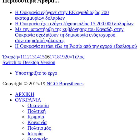
Περισσότερα Άρθρα...
Η Ουκρανία εξήγαγε στην ΕΕ αγαθά αξίας 700
εκατομμυρίων δολαρίων
Η Ουκρανία έχει εξάγει ζάχαρη αξίας 15.200.000 δολαρίων
Με την υποστήριξη της κυβέρνησης του Καναδά, στην
Ουκρανία σχεδιάζουν τη δημιουργία ενός ισχυρού
συνεταιρισμού γάλακτος
Η Ουκρανία πετάει έξω τη Ρωσία από την αγορά εξοπλισμού
Έναρξη
«
11
12
13
14
15
16
17
18
19
20
»
Τέλος
Switch to Desktop Version
Υποστηρίξτε το έργο
Copyright © 2015-19
NGO Borysthenes
ΑΡΧΙΚΗ
ΟΥΚΡΑΝΙΑ
Οικονομία
Πολιτική
Κριμαία
Κοινωνία
Πολιτισμός
Ιστορία
Θρησκεία