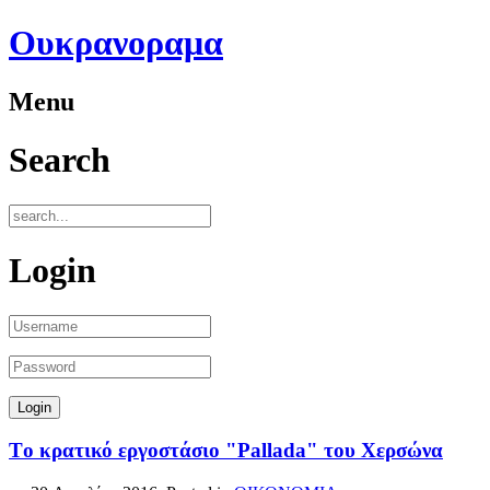
Ουκρανοραμα
Menu
Search
Login
Tο κρατικό εργοστάσιο "Pallada" του Χερσώνα