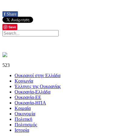
f
Share
Save
523
Ουκρανοί στην Ελλάδα
Κοινωνία
Έλληνες της Ουκρανίας
Ουκρανία-Ελλάδα
Ουκρανία-ΕΕ
Ουκρανία-ΗΠΑ
Κριμαία
Οικονομία
Πολιτική
Πολιτισμός
Ιστορία