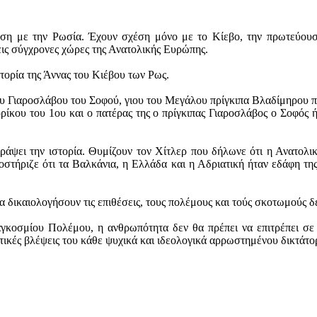
ση με την Ρωσία. Έχουν σχέση μόνο με το Κίεβο, την πρωτεύουσ
ις σύγχρονες χώρες της Ανατολικής Ευρώπης.
στορία της Άννας του Κιέβου των Ρως.
ου Γιαροσλάβου του Σοφού, γιου του Μεγάλου πρίγκιπα Βλαδίμηρου π
ρίκου του 1ου και ο πατέρας της ο πρίγκιπας Γιαροσλάβος ο Σοφός 
γράψει την ιστορία. Θυμίζουν τον Χίτλερ που δήλωνε ότι η Ανατολικ
στήριζε ότι τα Βαλκάνια, η Ελλάδα και η Αδριατική ήταν εδάφη τη
α δικαιολογήσουν τις επιθέσεις, τους πολέμους και τούς σκοτωμού
γκοσμίου Πολέμου, η ανθρωπότητα δεν θα πρέπει να επιτρέπει σε κ
ατικές βλέψεις του κάθε ψυχικά και ιδεολογικά αρρωστημένου δικτάτο