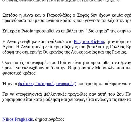
Ο τάφος της Άννας του Κιέβου στη Γαλλία με το σύμβολο του Ρως του Κιέβου - την τρίαινα
Ωστόσο η Άννα και ο Γιαροσλάβος ο Σοφός δεν έχουν καμία σχέ
πρωτεύουσα του μεσαιωνικού κράτους που γέννησε τουλάχιστον τρε
Σήμερα η Ρωσία προσπαθεί να επιβάλει την "ιδιοκτησία" της στην ι
Η Άννα γεννήθηκε και μεγάλωσε στο
Ρως του Κίεβου
, ήταν κόρη τ
Αγίου. Η Άννα ήταν η δεύτερη σύζυγος του βασιλιά της Γαλλίας Ερ
εδάφη της σημερινής Ουκρανίας της Λευκορωσίας και της Ρωσίας.
Όλες αυτές οι αναφορές του Πούτιν είναι μια προσπάθεια να ξανα
πρέπει να εκδιωχθούν από αυτήν. Θυμίζουν τον Μουσολίνι που υπο
φασιστικό κράτος.
Ήταν οι
ψεύτικες "ιστορικές αναφορές"
που χρησιμοποιήθηκαν για ν
Για να αποφεύγονται μελλοντικές τραγωδίες σαν αυτή του 2ου Πα
χρησιμοποιείται κατά βούληση και χειραγωγείται ανάλογα τις επεκτ
Nikos Fragkakis
, δημοσιογράφος