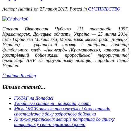
Автор: Admin1 on
27 липня 2017
. Posted in
СУСПІЛЬСТВО
Степан Вікторович Чубенко (11 листопада 1997,
Краматорськ, Донецька область, Україна — 25 липня 2014,
смт Горбачево-Михайлівка, Моспинська міська рада, Донецьк,
Україна) — український школяр і патріот, воротар
футбольного клубу «Авангард» (Краматорськ), катований і
розстріляний бойовиками проросійської терористичної
організації ДНР за проукраїнську позицію, народний Герой
України.
Continue Reading
Більше статей...
ГУЛАГ на Донабасі
Українські снайпери - найкращі у світі
Місія ОБСЄ заявляє про сексуальні домагання до
спостерігача з боку озброєного бойовика
Книжка українських авторів потрапила до списку
найкращих у світі: вражаючі фото