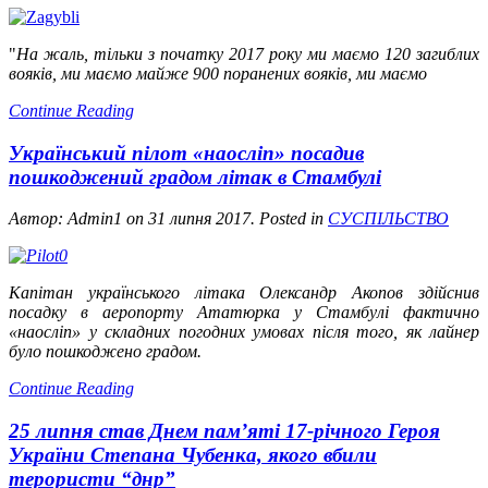
"
На жаль, тільки з початку 2017 року ми маємо 120 загиблих
вояків, ми маємо майже 900 поранених вояків, ми маємо
Continue Reading
Український пілот «наосліп» посадив
пошкоджений градом літак в Стамбулі
Автор: Admin1 on
31 липня 2017
. Posted in
СУСПІЛЬСТВО
Капітан українського літака Олександр Акопов здійснив
посадку в аеропорту Ататюрка у Стамбулі фактично
«наосліп» у складних погодних умовах після того, як лайнер
було пошкоджено градом.
Continue Reading
25 липня став Днем пам’яті 17-річного Героя
України Степана Чубенка, якого вбили
терористи “днр”