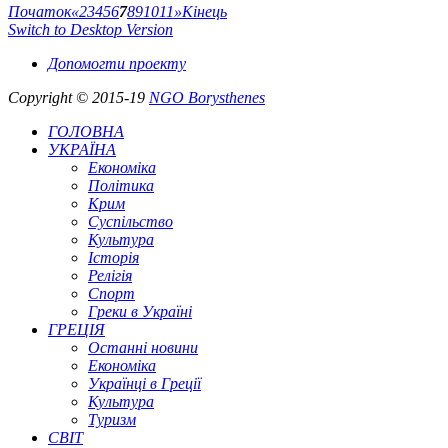
Початок
«
2
3
4
5
6
7
8
9
10
11
»
Кінець
Switch to Desktop Version
Допомогти проекту
Copyright © 2015-19
NGO Borysthenes
ГОЛОВНА
УКРАЇНА
Економіка
Політика
Крим
Суспільство
Культура
Історія
Релігія
Спорт
Греки в Україні
ГРЕЦІЯ
Останні новини
Економіка
Українці в Греції
Культура
Туризм
СВІТ