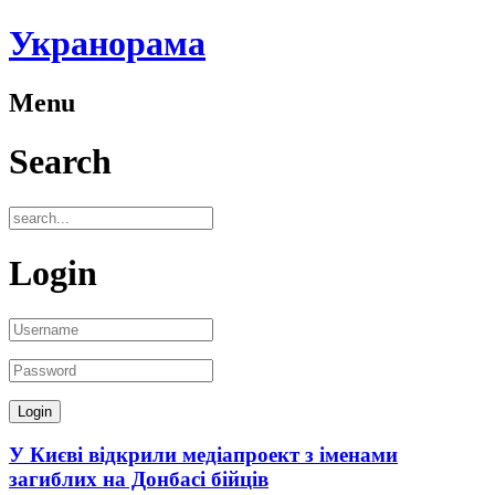
Укранорама
Menu
Search
Login
У Києві відкрили медіапроект з іменами
загиблих на Донбасі бійців