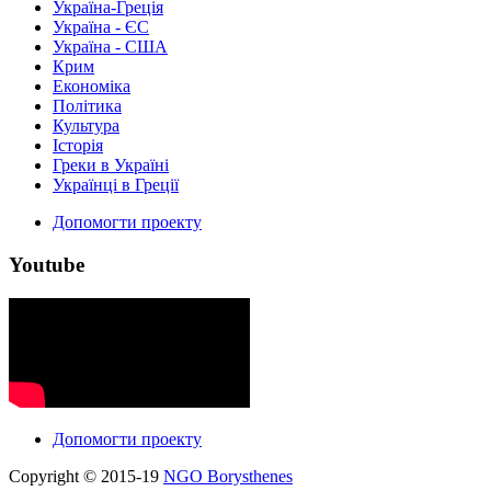
Україна-Греція
Україна - ЄС
Україна - США
Крим
Економіка
Політика
Культура
Історія
Греки в Україні
Українці в Греції
Допомогти проекту
Youtube
Допомогти проекту
Copyright © 2015-19
NGO Borysthenes