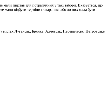
е мали підстав для потрапляння у такі табори. Вказується, що
уже мали відбути терміни покарання, або до них мала бути
у містах Луганськ, Брянка, Алчевськ, Перевальськ, Петровське.