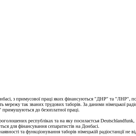
басі, з примусової праці яких фінансуються "ДНР" та "ЛНР", по
 мережу так званих трудових таборів. За даними німецької радіо
" примушуються до безоплатної праці.
оголошених республіках та на яку посилаєтсья Deutschlandfunk, 
ться для фінансування сепаратистів на Донбасі.
вності та функціонування таборів німецькій радіостанції не ві