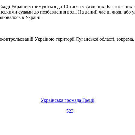
Сході України утримуються до 10 тисяч ув'язнених. Багато з них н
їнськими судами до позбавлення волі. На даний час ці люди або 
алювалось в Україні.
онтрольованій Україною території Луганської області, зокрема, 
Українська громада Греції