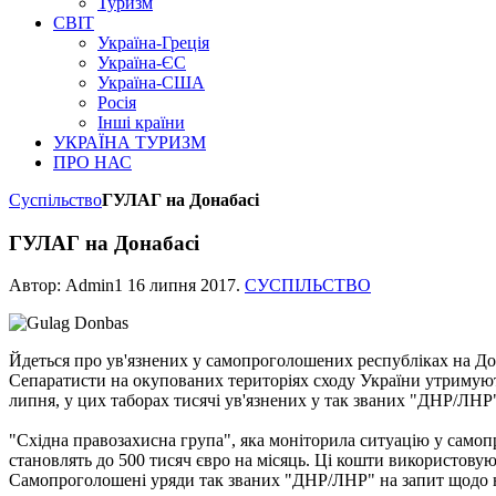
Туризм
СВІТ
Україна-Греція
Україна-ЄС
Україна-США
Росія
Інші країни
УКРАЇНА ТУРИЗМ
ПРО НАС
Суспільство
ГУЛАГ на Донабасі
ГУЛАГ на Донабасі
Автор: Admin1
16 липня 2017
.
СУСПІЛЬСТВО
Йдеться про ув'язнених у самопроголошених республіках на Дон
Сепаратисти на окупованих територіях сходу України утримують
липня, у цих таборах тисячі ув'язнених у так званих "ДНР/ЛНР
"Східна правозахисна група", яка моніторила ситуацію у самопр
становлять до 500 тисяч євро на місяць. Ці кошти використовую
Самопроголошені уряди так званих "ДНР/ЛНР" на запит щодо ная