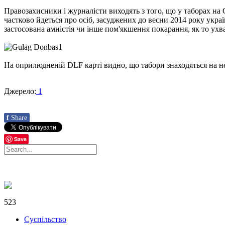
Правозахисники і журналісти виходять з того, що у таборах на 
частково йдеться про осіб, засуджених до весни 2014 року укра
застосована амністія чи інше пом'якшення покарання, як то ухв
На оприлюдненій DLF карті видно, що табори знаходяться на нек
Джерело:
1
f
Share
Save
523
Суспільство