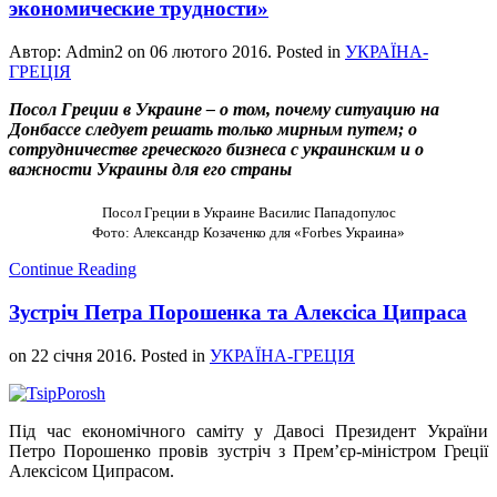
экономические трудности»
Автор: Admin2 on
06 лютого 2016
. Posted in
УКРАЇНА-
ГРЕЦІЯ
Посол Греции в Украине – о том, почему ситуацию на
Донбассе следует решать только мирным путем; о
сотрудничестве греческого бизнеса с украинским и о
важности Украины для его страны
Посол Греции в Украине Василис Пападопулос
Фото: Александр Козаченко для «Forbes Украина»
Continue Reading
Зустріч Петра Порошенка та Алексіса Ципраса
on
22 січня 2016
. Posted in
УКРАЇНА-ГРЕЦІЯ
Під час економічного саміту у Давосі Президент України
Петро Порошенко провів зустріч з Прем’єр-міністром Греції
Алексісом Ципрасом.