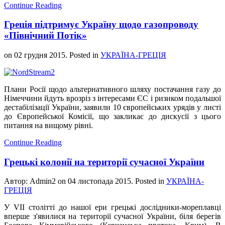
Continue Reading
Греція підтримує Україну щодо газопроводу
«Північний Потік»
on
02 грудня 2015
. Posted in
УКРАЇНА-ГРЕЦІЯ
Плани Росії щодо альтернативного шляху постачання газу до
Німеччини йдуть врозріз з інтересами ЄС і ризиком подальшої
дестабілізації України, заявили 10 європейських урядів у листі
до Європейської Комісії, що закликає до дискусії з цього
питання на вищому рівні.
Continue Reading
Грецькі колонії на території сучасної України
Автор: Admin2 on
04 листопада 2015
. Posted in
УКРАЇНА-
ГРЕЦІЯ
У VII столітті до нашої ери грецькі дослідники-мореплавці
вперше з'явилися на території сучасної України, біля берегів