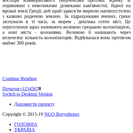
Боспора Кіммерійського (Керченська протока, Крим). В
порівнянні з невеликими ділянками кам'янистої, бідної на
врожаї землі Греції, цей край здався їм мирною напівпустелею
з казково родючою землею. За підрахунками вчених, греки
заснували в ті часи, за морем , декілька сотен міст. Це
переселення зараз називають великою грецькою колонізацією,
а нові міста - колоніями. Великою її називають через
величезну кількість колонізаторів. Відбувалася вона протягом
майже 300 років.
Continue Reading
Початок
«
1
2
3
4
5
6
7
8
Switch to Desktop Version
Допомогти проекту
Copyright © 2015-19
NGO Borysthenes
ГОЛОВНА
УКРАЇНА