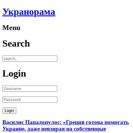
Укранорама
Menu
Search
Login
Василис Пападопулос: «Греция готова помогать
Украине, даже невзирая на собственные