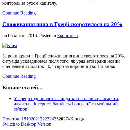
контроль за рухом капіталу.
Continue Reading
Споживання вина в Греції скоротилося на 20%
on
05 квітня 2016
. Posted in
Економіка
За роки кризи в Греції споживання вина скоротилося на 20%,
ситуація ускладнилася після того, як уряд затвердив новий
спеціальний податок - 0,4 євро за виробництво 1 л вина.
Continue Reading
Більше статей...
У Греції підвищуються податки на паливо, сигарети,
алкоголь, Інтернет, банківські операції та мобільний
зв'язок
Початок
«
18
19
20
21
22
23
24
25
26
27
»
Кінець
Switch to Desktop Version