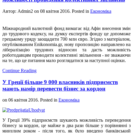
Автор: Admin2 on
08 квітня 2016
. Posted in
Економіка
Міжнародний валютний фонд вимагає від Афін внесення змін
до трудового кодексу, на думку експертів фонду це допоможе
грецькому уряду заощадити 700 млн євро. Згідно з матеріалом,
опублікованим Εnikonomia.gr, нову пропозицію направлено на
лібералізацію трудових відносин та дасть можливість
роботодавцям проводити колективні звільнення - не зважаючи
на те, що це питання мало розглядатися за наступної оцінки.
Continue Reading
У Греції більше 9 000 власників підприємств
мають намір перевести бізнес за кордон
on
06 квітня 2016
. Posted in
Економіка
У Греції 39% підприємств шукають можливість переведення
бізнесу за кордон, це майже в два рази більше у порівнянні з
минулим роком - після того, як було введено банківський