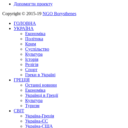
Допомогти проекту
Copyright © 2015-19
NGO Borysthenes
ГОЛОВНА
УКРАЇНА
Економіка
Політика
Крим
Суспільство
Культура
Історія
Релігія
Спорт
Греки в Україні
ГРЕЦІЯ
Останні новини
Економіка
Українці в Греції
Культура
Туризм
СВІТ
Україна-Греція
Україна-ЄС
Україна-США