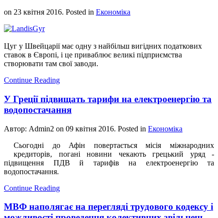
on
23 квітня 2016
. Posted in
Економіка
Цуг у Швейцарії має одну з найбільш вигідних податкових
ставок в Європі, і це приваблює великі підприємства
створювати там свої заводи.
Continue Reading
У Греції підвищать тарифи на електроенергію та
водопостачання
Автор: Admin2 on
09 квітня 2016
. Posted in
Економіка
​Сьогодні до Афін повертається місія міжнародних
кредиторів, погані новини чекають грецький уряд -
підвищення ПДВ й тарифів на електроенергію та
водопостачання.
Continue Reading
МВФ наполягає на перегляді трудового кодексу і
можливості проведення колективних звільнень