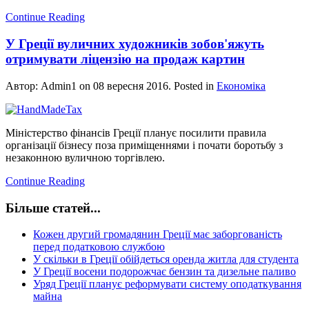
Continue Reading
У Греції вуличних художників зобов'яжуть
отримувати ліцензію на продаж картин
Автор: Admin1 on
08 вересня 2016
. Posted in
Економіка
Міністерство фінансів Греції планує посилити правила
організації бізнесу поза приміщеннями і почати боротьбу з
незаконною вуличною торгівлею.
Continue Reading
Більше статей...
Кожен другий громадянин Греції має заборгованість
перед податковою службою
У скільки в Греції обійдеться оренда житла для студента
У Греції восени подорожчає бензин та дизельне паливо
Уряд Греції планує реформувати систему оподаткування
майна