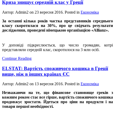
Криза знищує середній клас у Греції
Автор: Admin2 on
23 вересня 2016
. Posted in
Економіка
За останні кілька років частка представників середнього
класу скоротилася на 30%, про це свідчать результати
дослідження, проведені німецькою організацією «Allianz».
У доповіді підкреслюється, що число громадян, котрі
представляли середній клас, скоротилося на 3 млн осіб.
Continue Reading
ELSTAT: Вартість споживчого кошика в Греції
вище, ніж в інших країнах ЄС
Автор: Admin2 on
13 вересня 2016
. Posted in
Економіка
Незважаючи на те, що фінансове становище греків з
кожним роком стає все гірше, вартість споживчого кошика
продовжує зростати. Йдеться про ціни на продукти і на
товари першої необхідності.