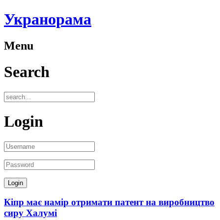
Укранорама
Menu
Search
Login
Кіпр має намір отримати патент на виробництво
сиру Халумі