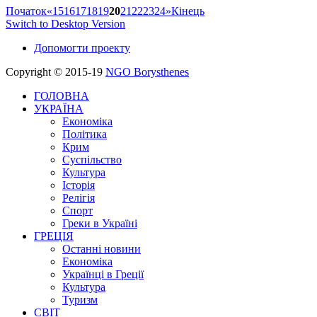
Початок
«
15
16
17
18
19
20
21
22
23
24
»
Кінець
Switch to Desktop Version
Допомогти проекту
Copyright © 2015-19
NGO Borysthenes
ГОЛОВНА
УКРАЇНА
Економіка
Політика
Крим
Суспільство
Культура
Історія
Релігія
Спорт
Греки в Україні
ГРЕЦІЯ
Останні новини
Економіка
Українці в Греції
Культура
Туризм
СВІТ