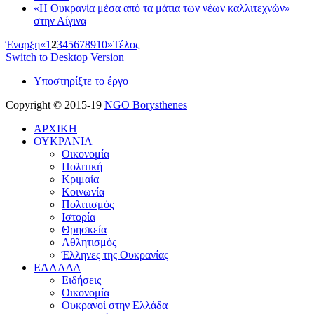
«Η Ουκρανία μέσα από τα μάτια των νέων καλλιτεχνών»
στην Αίγινα
Έναρξη
«
1
2
3
4
5
6
7
8
9
10
»
Τέλος
Switch to Desktop Version
Υποστηρίξτε το έργο
Copyright © 2015-19
NGO Borysthenes
ΑΡΧΙΚΗ
ΟΥΚΡΑΝΙΑ
Οικονομία
Πολιτική
Κριμαία
Κοινωνία
Πολιτισμός
Ιστορία
Θρησκεία
Αθλητισμός
Έλληνες της Ουκρανίας
ΕΛΛΑΔΑ
Ειδήσεις
Οικονομία
Ουκρανοί στην Ελλάδα