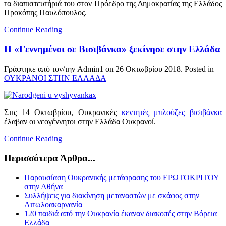
τα διαπιστευτήριά του στον Πρόεδρο της Δημοκρατίας της Ελλάδος
Προκόπης Παυλόπουλος.
Continue Reading
Η «Γεννημένοι σε Βισιβάνκα» ξεκίνησε στην Ελλάδα
Γράφτηκε από τον/την Admin1 on
26 Οκτωβρίου 2018
. Posted in
ΟΥΚΡΑΝΟΙ ΣΤΗΝ ΕΛΛΑΔΑ
Στις 14 Οκτωβρίου, Ουκρανικές
κεντητές μπλούζες βισιβάνκα
έλαβαν οι νεογέννητοι στην Ελλάδα Ουκρανοί.
Continue Reading
Περισσότερα Άρθρα...
Παρουσίαση Ουκρανικής μετάφρασης του ΕΡΩΤΟΚΡΙΤΟΥ
στην Αθήνα
Συλλήψεις για διακίνηση μεταναστών με σκάφος στην
Αιτωλοακαρνανία
120 παιδιά από την Ουκρανία έκαναν διακοπές στην Βόρεια
Ελλάδα