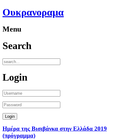
Ουκρανοραμα
Menu
Search
Login
Ημέρα της Βισιβάνκα στην Ελλάδα 2019
(πρόγραμμα)