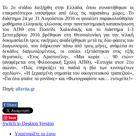
Το 2ο στάδιο διεξήχθη στην Ελλάδα, όπου συναντήθηκαν οι
επικρατέστεροι υποψήφιοι από όλες τις παραπάνω χώρες. Το
διάστημα 24 με 31 Αυγούστου 2016 οι φιναλίστ παρακολούθησαν
μαθήματα ελληνικής γλώσσας στην πανεπιστημιακή κατασκήνωση
του ΑΠΘ στο Ποσείδι Χαλκιδικής και το διάστημα 1-3
Σεπτεμβρίου 2016 βρέθηκαν στη Θεσσαλονίκη για την τελική
δοκιμασία.Οι τρεις νικήτριες αναδείχθηκαν μετά τις δύο φάσεις του
διαγωνισμού, που διήρκεσαν πάνω από τρεις μήνες, ανάμεσα σε
δεκάδες διαγωνιζομένους, οι οποίοι εξετάστηκαν στις εξής
θεματικές: «Έτος Αριστοτέλη», «Μια κυρία … 90 ετών»
(αναφέρεται στη Φιλοσοφική Σχολή ΑΠΘ), «Ευτυχία στον 21ο
αιώνα», «Πώς επηρεάζει τα παιδιά η βία των κινουμένων
σχεδίων», «Η ξεχασμένη σημασία του οικογενειακού τραπεζιού»,
«Για όλα φταίνε τα γονίδια;» και «Φωτογραφίστε και… ευτυχείτε!»
Πηγή:
alfavita.gr
f
Share
Save
Switch to Desktop Version
Υποστηρίξτε το έργο