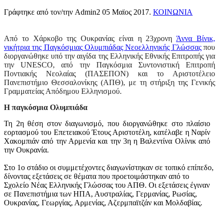
Γράφτηκε από τον/την Admin2
05 Μαϊος 2017
.
ΚΟΙΝΩΝΙΑ
Από το Χάρκοβο της Ουκρανίας είναι η 23χρονη
Άννα Βίνικ,
νικήτρια της Παγκόσμιας Ολυμπιάδας Νεοελληνικής Γλώσσας
που
διοργανώθηκε υπό την αιγίδα της Ελληνικής Εθνικής Επιτροπής για
την UNESCO, από την Παγκόσμια Συντονιστική Επιτροπή
Ποντιακής Νεολαίας (ΠΑΣΕΠΟΝ) και το Αριστοτέλειο
Πανεπιστήμιο Θεσσαλονίκης (ΑΠΘ), με τη στήριξη της Γενικής
Γραμματείας Απόδημου Ελληνισμού.
Η παγκόσμια Ολυμπιάδα
Τη 2η θέση στον διαγωνισμό, που διοργανώθηκε στο πλαίσιο
εορτασμού του Επετειακού Έτους Αριστοτέλη, κατέλαβε η Ναρίν
Χακομπιάν από την Αρμενία και την 3η η Βαλεντίνα Ολίνικ από
την Ουκρανία.
Στο 1ο στάδιο οι συμμετέχοντες διαγωνίστηκαν σε τοπικό επίπεδο,
δίνοντας εξετάσεις σε θέματα που προετοιμάστηκαν από το
Σχολείο Νέας Ελληνικής Γλώσσας του ΑΠΘ. Οι εξετάσεις έγιναν
σε Πανεπιστήμια των ΗΠΑ, Αυστραλίας, Γερμανίας, Ρωσίας,
Ουκρανίας, Γεωργίας, Αρμενίας, Αζερμπαϊτζάν και Μολδαβίας.