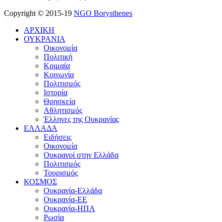
Copyright © 2015-19
NGO Borysthenes
ΑΡΧΙΚΗ
ΟΥΚΡΑΝΙΑ
Οικονομία
Πολιτική
Κριμαία
Κοινωνία
Πολιτισμός
Ιστορία
Θρησκεία
Αθλητισμός
Έλληνες της Ουκρανίας
ΕΛΛΑΔΑ
Ειδήσεις
Οικονομία
Ουκρανοί στην Ελλάδα
Πολιτισμός
Τουρισμός
ΚΟΣΜΟΣ
Ουκρανία-Ελλάδα
Ουκρανία-ΕΕ
Ουκρανία-ΗΠΑ
Ρωσία