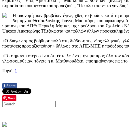
θεματικές: "Έτος Αριστοτέλη", "Μια κυρία ... 90 ετών" (αναφέρ
σημασία του οικογενειακού τραπεζιού", "Για όλα φταίνε τα γονίδια;"
Η απονομή των βραβείων έγινε, χθες το βράδυ, κατά τη δι
δημάρχου Θεσσαλονίκης Γιάννη Μπουτάρη, του υφυπουργού 
πρύτανη του ΑΠΘ Περικλή Μήτκα, της προέδρου του Σχολείου Νέα
Unesco Αικατερίνης Τζιτζικώστα και πολλών άλλων προσκεκλημέν
«Ο διαγωνισμός βοήθησε πολύ στη διάδοση της νέας ελληνικής γλώ
προτάσεις προς αξιοποίηση» δήλωσε στο ΑΠΕ-ΜΠΕ η πρόεδρος το
«Το σημαντικότερο είναι ότι έστειλε ένα μήνυμα προς όλο τον κό
γλωσσομάθεια», τόνισε η κ. Ματθαιουδάκη, επισημαίνοντας πως το
Πηγή:
1
f
Share
Save