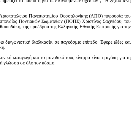
πηρεάζει τα παιδιά η βία των κινουμένων σχεδίων", "Η ξεχασμένη
υ Αριστοτελείου Πανεπιστημίου Θεσσαλονίκης (ΑΠΘ) παρουσία του
σπονδίας Ποντιακών Σωματείων (ΠΟΠΣ) Χριστίνας Σαχινίδου, του
ιουδάκη, της προέδρου της Ελληνικής Εθνικής Επιτροπής για την
 διαγωνιστική διαδικασία, σε παγκόσμιο επίπεδο. Έφερε ιδέες και
κη.
νική καταγωγή και το μοναδικό τους κίνητρο είναι η αγάπη για τη
κή γλώσσα σε όλο τον κόσμο.