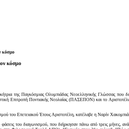
ν κόσμο
τον κόσμο
νικήτρια της Παγκόσμιας Ολυμπιάδας Νεοελληνικής Γλώσσας που διο
στική Επιτροπή Ποντιακής Νεολαίας (ΠΑΣΕΠΟΝ) και το Αριστοτέλει
σμού του Επετειακού Έτους Αριστοτέλη, κατέλαβε η Ναρίν Χακομπιάν 
ο φάσεις του διαγωνισμού, που διήρκησαν πάνω από τρεις μήνες, ανά