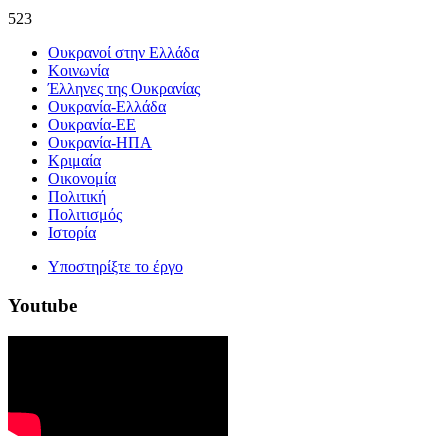
523
Ουκρανοί στην Ελλάδα
Κοινωνία
Έλληνες της Ουκρανίας
Ουκρανία-Ελλάδα
Ουκρανία-ΕΕ
Ουκρανία-ΗΠΑ
Κριμαία
Οικονομία
Πολιτική
Πολιτισμός
Ιστορία
Υποστηρίξτε το έργο
Youtube