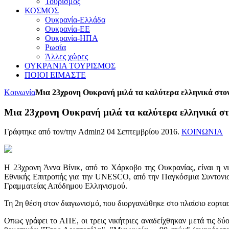
Τουρισμός
ΚΟΣΜΟΣ
Ουκρανία-Ελλάδα
Ουκρανία-ΕΕ
Ουκρανία-ΗΠΑ
Ρωσία
Άλλες χώρες
ΟΥΚΡΑΝΙΑ ΤΟΥΡΙΣΜΟΣ
ΠΟΙΟΙ ΕΙΜΑΣΤΕ
Κοινωνία
Μια 23χρονη Ουκρανή μιλά τα καλύτερα ελληνικά στο
Μια 23χρονη Ουκρανή μιλά τα καλύτερα ελληνικά σ
Γράφτηκε από τον/την Admin2
04 Σεπτεμβρίου 2016
.
ΚΟΙΝΩΝΙΑ
Η 23χρονη Άννα Βίνικ, από το Χάρκοβο της Ουκρανίας, είναι η 
Εθνικής Επιτροπής για την UNESCO, από την Παγκόσμια Συντονι
Γραμματείας Απόδημου Ελληνισμού.
Τη 2η θέση στον διαγωνισμό, που διοργανώθηκε στο πλαίσιο εορτα
Οπως γράφει το ΑΠΕ, οι τρεις νικήτριες αναδείχθηκαν μετά τις δύ