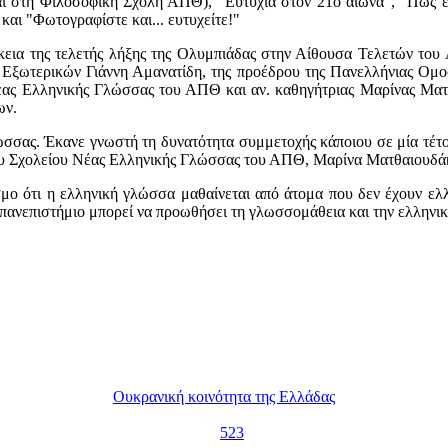
εται στη Φιλοσοφική Σχολή ΑΠΘ), "Ευτυχία στον 21ο αιώνα", "Πώς ε
 και "Φωτογραφίστε και... ευτυχείτε!"
άρκεια της τελετής λήξης της Ολυμπιάδας στην Αίθουσα Τελετών το
Εξωτερικών Γιάννη Αμανατίδη, της προέδρου της Πανελλήνιας Ομο
ς Ελληνικής Γλώσσας του ΑΠΘ και αν. καθηγήτριας Μαρίνας Ματθα
ων.
σσας. Έκανε γνωστή τη δυνατότητα συμμετοχής κάποιου σε μία τέτοια
υ Σχολείου Νέας Ελληνικής Γλώσσας του ΑΠΘ, Μαρίνα Ματθαιουδά
σμο ότι η ελληνική γλώσσα μαθαίνεται από άτομα που δεν έχουν ελλη
 πανεπιστήμιο μπορεί να προωθήσει τη γλωσσομάθεια και την ελληνι
Ουκρανική κοινότητα της Ελλάδας