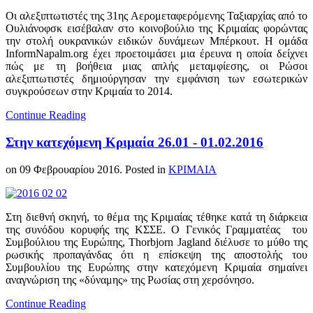
Οι αλεξιπτωτιστές της 31ης Αερομεταφερόμενης Ταξιαρχίας από το
Ουλιάνοφσκ εισέβαλαν στο κοινοβούλιο της Κριμαίας φορώντας
την στολή ουκρανικών ειδικών δυνάμεων Μπέρκουτ. Η ομάδα
InformNapalm.org έχει προετοιμάσει μια έρευνα η οποία δείχνει
πώς με τη βοήθεια μιας απλής μεταμφίεσης, οι Ρώσοι
αλεξιπτωτιστές δημιούργησαν την εμφάνιση των εσωτερικών
συγκρούσεων στην Κριμαία το 2014.
Continue Reading
Στην κατεχόμενη Κριμαία 26.01 - 01.02.2016
on
09 Φεβρουαρίου 2016
. Posted in
ΚΡΙΜΑΙΑ
Στη διεθνή σκηνή, το θέμα της Κριμαίας τέθηκε κατά τη διάρκεια
της συνόδου κορυφής της ΚΣΣΕ. Ο Γενικός Γραμματέας του
Συμβούλιου της Ευρώπης, Thorbjorn Jagland διέλυσε το μύθο της
ρωσικής προπαγάνδας ότι η επίσκεψη της αποστολής του
Συμβουλίου της Ευρώπης στην κατεχόμενη Κριμαία σημαίνει
αναγνώριση της «δύναμης» της Ρωσίας στη χερσόνησο.
Continue Reading