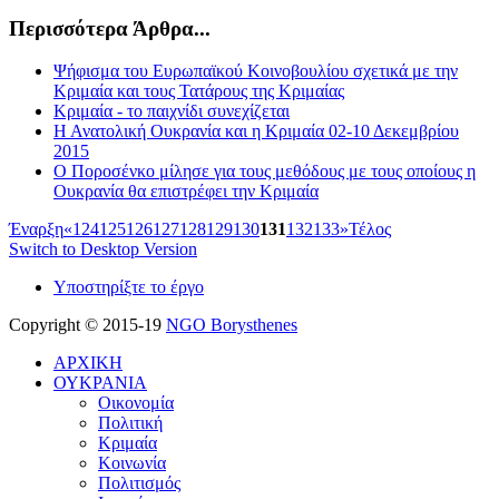
Περισσότερα Άρθρα...
Ψήφισμα του Ευρωπαϊκού Κοινοβουλίου σχετικά με την
Κριμαία και τους Τατάρους της Κριμαίας
Κριμαία - το παιχνίδι συνεχίζεται
Η Ανατολική Ουκρανία και η Κριμαία 02-10 Δεκεμβρίου
2015
Ο Ποροσένκο μίλησε για τους μεθόδους με τους οποίους η
Ουκρανία θα επιστρέφει την Κριμαία
Έναρξη
«
124
125
126
127
128
129
130
131
132
133
»
Τέλος
Switch to Desktop Version
Υποστηρίξτε το έργο
Copyright © 2015-19
NGO Borysthenes
ΑΡΧΙΚΗ
ΟΥΚΡΑΝΙΑ
Οικονομία
Πολιτική
Κριμαία
Κοινωνία
Πολιτισμός