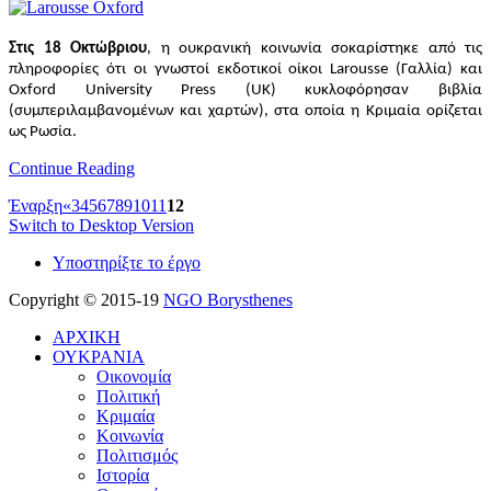
Στις 18 Οκτώβριου
, η ουκρανική κοινωνία σοκαρίστηκε από τις
πληροφορίες ότι οι γνωστοί εκδοτικοί οίκοι Larousse (Γαλλία) και
Oxford University Press (UK) κυκλοφόρησαν βιβλία
(συμπεριλαμβανομένων και χαρτών), στα οποία η Κριμαία ορίζεται
ως Ρωσία.
Continue Reading
Έναρξη
«
3
4
5
6
7
8
9
10
11
12
Switch to Desktop Version
Υποστηρίξτε το έργο
Copyright © 2015-19
NGO Borysthenes
ΑΡΧΙΚΗ
ΟΥΚΡΑΝΙΑ
Οικονομία
Πολιτική
Κριμαία
Κοινωνία
Πολιτισμός
Ιστορία