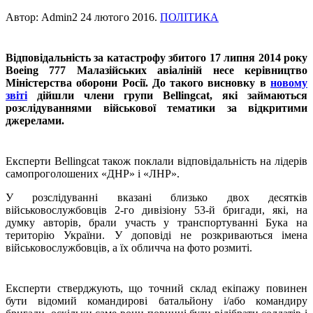
Автор: Admin2
24 лютого 2016
.
ПОЛІТИКА
Відповідальність за катастрофу збитого 17 липня 2014 року
Boeing 777 Малазійських авіаліній несе керівництво
Міністерства оборони Росії. До такого висновку в
новому
звіті
дійшли члени групи Bellingcat, які займаються
розслідуваннями військової тематики за відкритими
джерелами.
Експерти Bellingcat також поклали відповідальність на лідерів
самопроголошених «ДНР» і «ЛНР».
У розслідуванні вказані близько двох десятків
військовослужбовців 2-го дивізіону 53-й бригади, які, на
думку авторів, брали участь у транспортуванні Бука на
територію України. У доповіді не розкриваються імена
військовослужбовців, а їх обличча на фото розмиті.
Експерти стверджують, що точний склад екіпажу повинен
бути відомий командирові батальйону і/або командиру