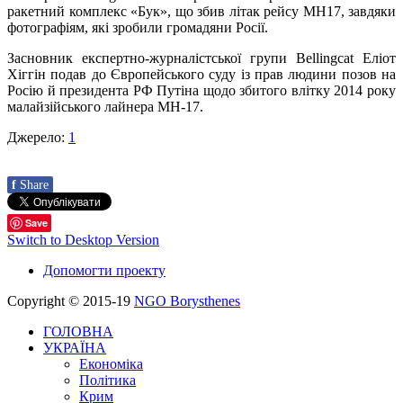
ракетний комплекс «Бук», що збив літак рейсу MH17, завдяки
фотографіям, які зробили громадяни Росії.
Засновник експертно-журналістської групи Bellingcat Еліот
Хіггін подав до Європейського суду із прав людини позов на
Росію й президента РФ Путіна щодо збитого влітку 2014 року
малайзійського лайнера МН-17.
Джерело:
1
f
Share
Save
Switch to Desktop Version
Допомогти проекту
Copyright © 2015-19
NGO Borysthenes
ГОЛОВНА
УКРАЇНА
Економіка
Політика
Крим