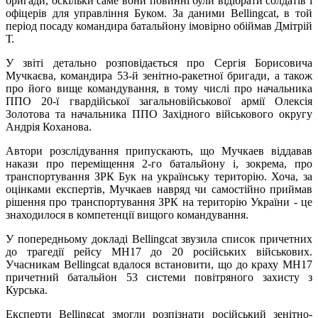
бригади, оскільки саме вони повинні були відібрати солдатів і
офіцерів для управління Буком. За даними Bellingcat, в той
період посаду командира батальйону імовірно обіймав Дмітрій
Т.
У звіті детально розповідається про Сергія Борисовича
Мучкаєва, командира 53-й зенітно-ракетної бригади, а також
про його вище командування, в тому числі про начальника
ППО 20-ї гвардійської загальновійськової армії Олексія
Золотова та начальника ППО Західного військового округу
Андрія Коханова.
Автори розслідування припускають, що Мучкаев віддавав
накази про переміщення 2-го батальйону і, зокрема, про
транспортування ЗРК Бук на українську територію. Хоча, за
оцінками експертів, Мучкаев навряд чи самостійно приймав
рішення про транспортування ЗРК на територію України - це
знаходилося в компетенції вищого командування.
У попередньому докладі Bellingcat звузила список причетних
до трагедії рейсу MH17 до 20 російських військових.
Учасникам Bellingcat вдалося встановити, що до краху MH17
причетний батальйон 53 системи повітряного захисту з
Курська.
Експерти Bellingcat змогли розпізнати російський зенітно-