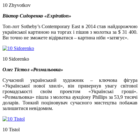
10 Zhyvotkov
Віктор Сидоренко «Expiration»
Топ-лот Sotheby’s Contemporary East в 2014 став найдорожчою
української картиною на торгах і пішов з молотка за $ 31 400.
Ви точно не зможете відірватися – картина ніби «затягує».
10 Sidorenko
Олег Тістол «Розмальовка»
Сучасний український художник – ключова фігура
«Української нової хвилі», він привернув увагу світової
громадськості своїм проектом «Українські гроші».
«Розмальовка» пішла з молотка аукціону Phillips за 53,9 тисячі
доларів. Тонкий поціновувач сучасного мистецтва побажав
залишитися невідомим.
10 Tistol