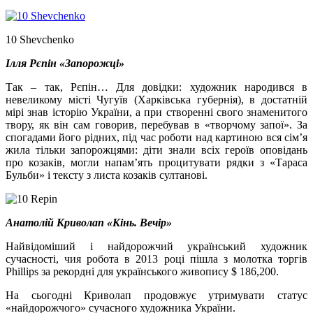
10 Shevchenko
Ілля Рєпін «Запорожці»
Так – так, Рєпін… Для довідки: художник народився в
невеликому місті Чугуїв (Харківська губернія), в достатній
мірі знав історію України, а при створенні свого знаменитого
твору, як він сам говорив, перебував в «творчому запої». За
спогадами його рідних, під час роботи над картиною вся сім’я
жила тільки запорожцями: діти знали всіх героїв оповідань
про козаків, могли напам’ять процитувати рядки з «Тараса
Бульби» і тексту з листа козаків султанові.
Анатолій Криволап «Кінь. Вечір»
Найвідоміший і найдорожчий український художник
сучасності, чия робота в 2013 році пішла з молотка торгів
Phillips за рекордні для українського живопису $ 186,200.
На сьогодні Криволап продовжує утримувати статус
«найдорожчого» сучасного художника України.