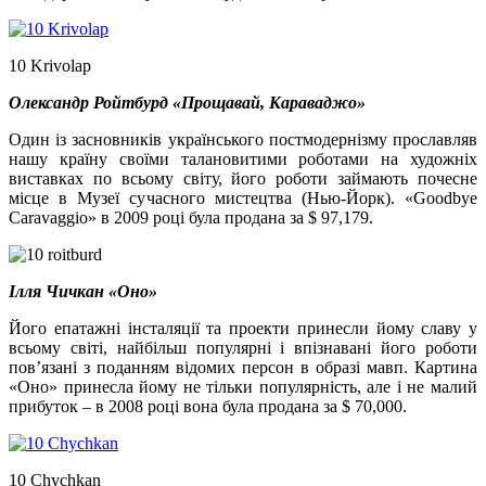
10 Krivolap
Олександр Ройтбурд «Прощавай, Караваджо»
Один із засновників українського постмодернізму прославляв
нашу країну своїми талановитими роботами на художніх
виставках по всьому світу, його роботи займають почесне
місце в Музеї сучасного мистецтва (Нью-Йорк). «Goodbye
Caravaggio» в 2009 році була продана за $ 97,179.
Ілля Чичкан «Оно»
Його епатажні інсталяції та проекти принесли йому славу у
всьому світі, найбільш популярні і впізнавані його роботи
пов’язані з поданням відомих персон в образі мавп. Картина
«Оно» принесла йому не тільки популярність, але і не малий
прибуток – в 2008 році вона була продана за $ 70,000.
10 Chychkan