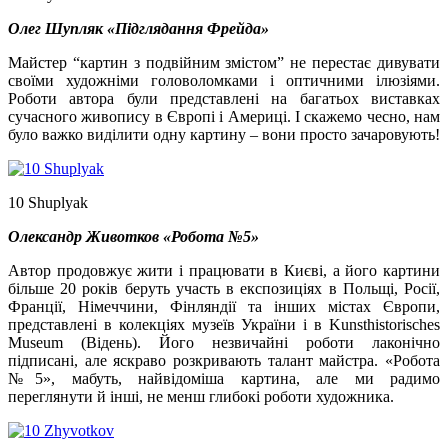
Олег Шупляк «Підглядання Фрейда»
Майстер “картин з подвійним змістом” не перестає дивувати
своїми художніми головоломками і оптичними ілюзіями.
Роботи автора були представлені на багатьох виставках
сучасного живопису в Європі і Америці. І скажемо чесно, нам
було важко виділити одну картину – вони просто зачаровують!
10 Shuplyak
Олександр Животков «Робота №5»
Автор продовжує жити і працювати в Києві, а його картини
більше 20 років беруть участь в експозиціях в Польщі, Росії,
Франції, Німеччини, Фінляндії та інших містах Європи,
представлені в колекціях музеїв України і в Kunsthistorisches
Museum (Відень). Його незвичайні роботи лаконічно
підписані, але яскраво розкривають талант майстра. «Робота
№5», мабуть, найвідоміша картина, але ми радимо
переглянути й інші, не менш глибокі роботи художника.