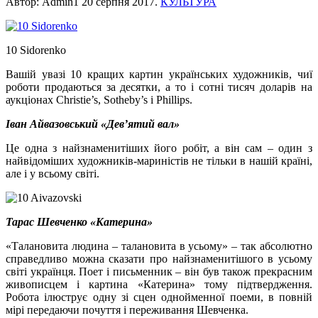
Автор: Admin1
20 серпня 2017
.
КУЛЬТУРА
10 Sidorenko
Вашій увазі 10 кращих картин українських художників, чиї
роботи продаються за десятки, а то і сотні тисяч доларів на
аукціонах Christie’s, Sotheby’s і Phillips.
Іван Айвазовський «Дев’ятий вал»
Це одна з найзнаменитіших його робіт, а він сам – один з
найвідоміших художників-мариністів не тільки в нашій країні,
але і у всьому світі.
Тарас Шевченко «Катерина»
«Талановита людина – талановита в усьому» – так абсолютно
справедливо можна сказати про найзнаменитішого в усьому
світі українця. Поет і письменник – він був також прекрасним
живописцем і картина «Катерина» тому підтвердження.
Робота ілюструє одну зі сцен однойменної поеми, в повній
мірі передаючи почуття і переживання Шевченка.