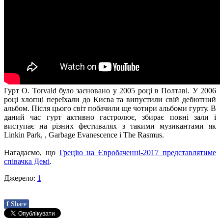
Гурт O. Torvald було засновано у 2005 році в Полтаві. У 2006
році хлопці переїхали до Києва та випустили свій дебютний
альбом. Після цього світ побачили ще чотири альбоми гурту. В
даний час гурт активно гастролює, збирає повні зали і
виступає на різних фестивалях з такими музикантами як
Linkin Park, , Garbage Evanescence і The Rasmus.
Нагадаємо, що
Грецію на Євробаченні-2017 представлятиме
співачка Демі
.
Джерело:
1
f
Share