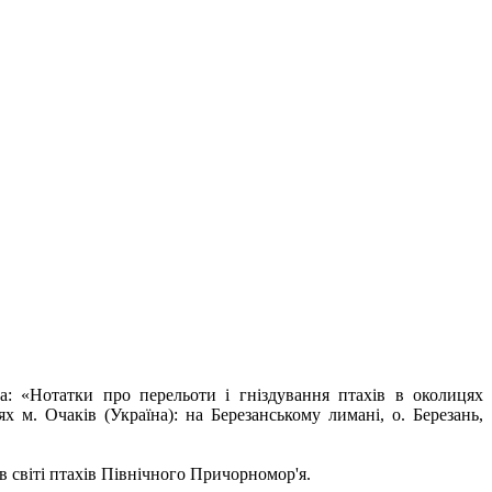
: «Нотатки про перельоти і гніздування птахів в околицях
 м. Очаків (Україна): на Березанському лимані, о. Березань,
 в світі птахів Північного Причорномор'я.