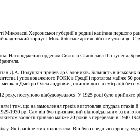
і Миколаєві Херсонської губернії в родині капітана першого ра
ий кадетський корпус і Михайлівське артилерійське училище. Сл
ана. Нагороджений орденом Святого Станіслава ІІІ ступеня. Брав
Врангеля.
пітан Д.А. Подушкін прибув до Салоників. Більшість військових бу
агентства і уповноваженого РОКК в Греції і протягом майже 50 ро
 м мешкав Дмитро Олександрович, опинившись в еміграції без сім'
12 року, поступово відбудовувалося. У 1925 році було прийнято р
ям і тим, що на замовлення греків виготовляв опудала птахів й
1929-1930 рр. Сам він був призначений відповідальним за вигото
тетом зоології тривало майже 20 років з перервами в 1940-1948
ілау. Як і раніше жив холостяком. Він був середнього зросту, ху