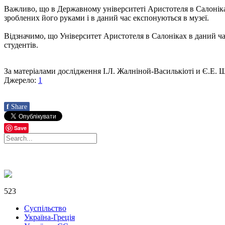
Важливо, що в Державному університеті Аристотеля в Салоніка
зроблених його руками і в даний час експонуються в музеї.
Відзначимо, що Університет Аристотеля в Салоніках в даний час
студентів.
За матеріалами дослідження І.Л. Жалніной-Василькіоті и Є.Е. 
Джерело:
1
f
Share
Save
523
Суспільство
Україна-Греція