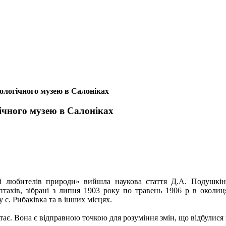
оологічного музею в Салоніках
гічного музею в Салоніках
 і любителів природи» вийшла наукова стаття Д.А. Подушкіна
тахів, зібрані з липня 1903 року по травень 1906 р в околицях
 с. Рибаківка та в інших місцях.
остає. Вона є відправною точкою для розуміння змін, що відбулися