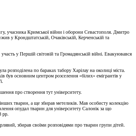
нгу, учасника Кримської війни і оборони Севастополя. Дмитро
ужив у Крондштатській, Очаківській, Керченській та
 участь у Першій світовій та Громадянській війні. Евакуювався
ла розподілена по бараках табору Харілау на околиці міста.
ків був основним центром розселення «білих» емігрантів у
ї.
ішення про створення тут університету.
 інших тварин, а ще збирав метеликів. Мав особисту колекцію
влення опудал тварин для університету Салонік за що
 рр.
дорлявий, збирав своїми розповідями про тварин групи дітей.