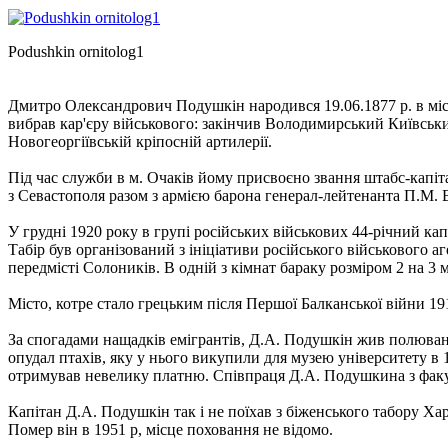
Podushkin ornitolog1
Дмитро Олександрович Подушкін народився 19.06.1877 р. в міст
вибрав кар'єру військового: закінчив Володимирський Київськ
Новогеоргіївській кріпосній артилерії.
Під час служби в м. Очаків йому присвоєно звання штабс-капіт
з Севастополя разом з армією барона генерал-лейтенанта П.М. 
У грудні 1920 року в групі російських військових 44-річний ка
Табір був організований з ініціативи російського військового 
передмісті Солоників. В одній з кімнат бараку розміром 2 на 3
Місто, котре стало грецьким після Першої Балканської війни 19
За спогадами нащадків емігрантів, Д.А. Подушкін жив полюванн
опудал птахів, яку у нього викупили для музею університету в 
отримував невелику платню. Співпраця Д.А. Подушкина з факуль
Капітан Д.А. Подушкін так і не поїхав з біженського табору Хар
Помер він в 1951 р, місце поховання не відомо.