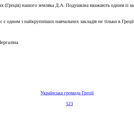
х (Греція) нашого земляка Д.А. Подушкіна вважають одним із за
 є одним з найкрупніших навчальних закладів не тільки в Греції,
Шергаліна
Українська громада Греції