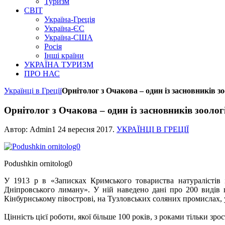
Туризм
СВІТ
Україна-Греція
Україна-ЄС
Україна-США
Росія
Інші країни
УКРАЇНА ТУРИЗМ
ПРО НАС
Українці в Греції
Орнітолог з Очакова – один із засновників з
Орнітолог з Очакова – один із засновників зооло
Автор: Admin1
24 вересня 2017
.
УКРАЇНЦІ В ГРЕЦІЇ
Podushkin ornitolog0
У 1913 р в «Записках Кримського товариства натуралістів
Дніпровського лиману». У ній наведено дані про 200 видів п
Кінбурнському півострові, на Тузловських соляних промислах, у
Цінність цієї роботи, якої більше 100 років, з роками тільки зр