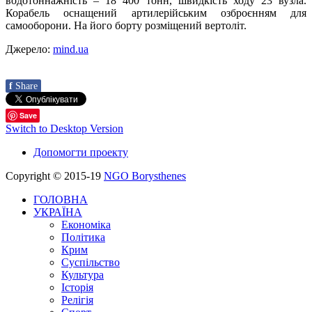
водотоннажність – 18 400 тонн, швидкість ходу 23 вузла.
Корабель оснащений артилерійським озброєнням для
самооборони. На його борту розміщений вертоліт.
Джерело:
mind.ua
f
Share
Save
Switch to Desktop Version
Допомогти проекту
Copyright © 2015-19
NGO Borysthenes
ГОЛОВНА
УКРАЇНА
Економіка
Політика
Крим
Суспільство
Культура
Історія
Релігія