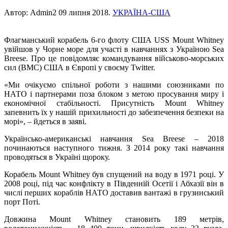
Автор: Admin2
09 липня 2018
.
УКРАЇНА-США
Флагманський корабель 6-го флоту США USS Mount Whitney
увійшов у Чорне море для участі в навчаннях з Україною Sea
Breese. Про це повідомляє командування військово-морських
сил (ВМС) США в Європі у своєму Twitter.
«Ми очікуємо спільної роботи з нашими союзниками по
НАТО і партнерами поза блоком з метою просування миру і
економічної стабільності. Присутність Mount Whitney
запевнить їх у нашій прихильності до забезпечення безпеки на
морі», – йдеться в заяві.
Українсько-американські навчання Sea Breese – 2018
починаються наступного тижня. З 2014 року такі навчання
проводяться в Україні щороку.
Корабель Mount Whitney був спущений на воду в 1971 році. У
2008 році, під час конфлікту в Південній Осетії і Абхазії він в
числі перших кораблів НАТО доставив вантажі в грузинський
порт Поті.
Довжина Mount Whitney становить 189 метрів,