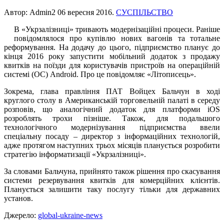
Автор: Admin2
06 вересня 2016
.
СУСПІЛЬСТВО
В «Укрзалізниці» тривають модернізаційні процеси. Раніше
повідомлялося про купівлю нових вагонів та тотальне
реформування. На додачу до цього, підприємство планує до
кінця 2016 року запустити мобільний додаток з продажу
квитків на поїзди для користувачів пристроїв на операційній
системі (ОС) Android. Про це повідомляє «Літописець».
Зокрема, глава правління ПАТ Войцех Бальчун в ході
круглого столу в Американській торговельній палаті в середу
розповів, що аналогічний додаток для платформи iOS
розроблять трохи пізніше. Також, для подальшого
технологічного модернізування підприємства ввели
спеціальну посаду – директор з інформаційних технологій,
адже протягом наступних трьох місяців планується розробити
стратегію інформатизації «Укрзалізниці».
За словами Бальчуна, прийнято також рішення про скасування
системи резервування квитків для комерційних клієнтів.
Планується залишити таку послугу тільки для державних
установ.
Джерело:
global-ukraine-news