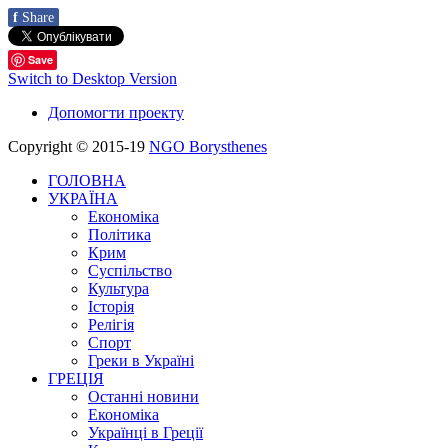
f
Share
Save
Switch to Desktop Version
Допомогти проекту
Copyright © 2015-19
NGO Borysthenes
ГОЛОВНА
УКРАЇНА
Економіка
Політика
Крим
Суспільство
Культура
Історія
Релігія
Спорт
Греки в Україні
ГРЕЦІЯ
Останні новини
Економіка
Українці в Греції