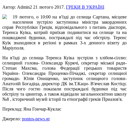
Автор: Admin2
21 лютого 2017
.
ГРЕКИ В УКРАЇНІ
19 лютого, о 10:00 на в'їзді до селища Сартана, місцеве
населення зустріло заступника міністра закордонних
справ Республіки Греція, відповідального з питань діаспори,
Теренса Куіка, котрий приїхав подивитися на селище та на
пошкоджені будинки, постраждалі під час обстрілу. Теренс
Куїк знаходився в реґіоні в рамках 3-х денного візиту до
Маріуполя.
На в'їзді до селища Теренса Куіка зустріли з хлібом-сіллю:
селищний голова- Олександр Куркчі, секретар міської ради-
Степан Махсма, голова Федерації грецьких товариств
України- Олександра Проценко-Пічаджі, секретар селищної
громади- Юлія Онищенко, заступник селищного голови-
Анатолій Богадіца, директор ДК ім.Т.Каци- В'ячеслав Костіцу.
Після чого гостю показали постраждалі будинки під час
обстрілу та цвинтар, а також відвідали загальноосвітню школу
№8 , історичний музей історії та етнографії греків Приазов'я.
Переклад: Яна Гончар-Куклас
Джерело:
pontos-news.gr