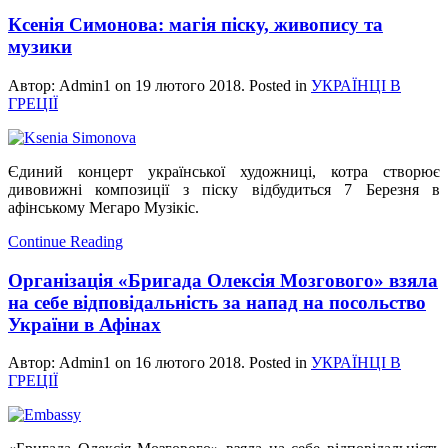
Ксенія Симонова: магія піску, живопису та
музики
Автор: Admin1 on
19 лютого 2018
. Posted in
УКРАЇНЦІ В
ГРЕЦІЇ
Єдиний концерт української художниці, котра створює
дивовижні композиції з піску відбудиться 7 Березня в
афінському Мегаро Музікіс.
Continue Reading
Організація «Бригада Олексія Мозгового» взяла
на себе відповідальність за напад на посольство
України в Афінах
Автор: Admin1 on
16 лютого 2018
. Posted in
УКРАЇНЦІ В
ГРЕЦІЇ