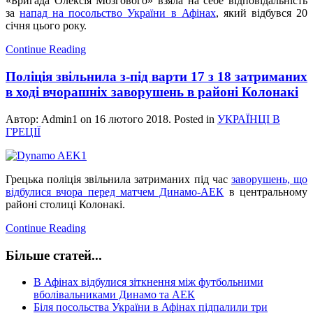
«Бригада Олексія Мозгового» взяла на себе відповідальність
за
напад на посольство України в Афінах
, який відбувся 20
січня цього року.
Continue Reading
Поліція звільнила з-під варти 17 з 18 затриманих
в ході вчорашніх заворушень в районі Колонакі
Автор: Admin1 on
16 лютого 2018
. Posted in
УКРАЇНЦІ В
ГРЕЦІЇ
Грецька поліція звільнила затриманих під час
заворушень, що
відбулися вчора перед матчем Динамо-АЕК
в центральному
районі столиці Колонакі.
Continue Reading
Більше статей...
В Афінах відбулися зіткнення між футбольними
вболівальниками Динамо та АЕК
Біля посольства України в Афінах підпалили три