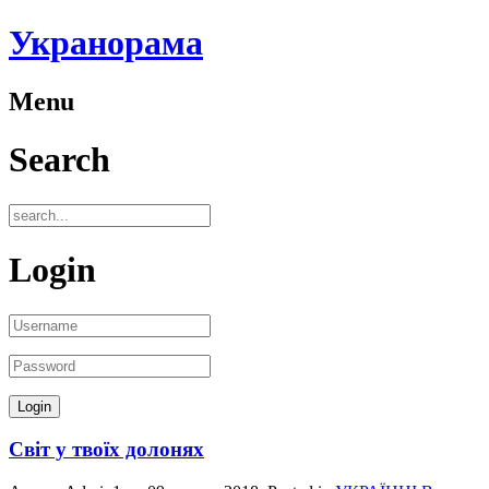
Укранорама
Menu
Search
Login
Світ у твоїх долонях