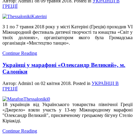
Автор: Admin1 on
09 травня 2018
. Posted in
УКРАЇНЦІ В
ГРЕЦІЇ
З 1 по 7 травня 2018 року у місті Катеріні (Греція) проходив VI
Міжнародний фестиваль дитячої творчості та юнацтва «Світ у
твоїх долонях», організатором якого була Громадська
організація «Мистецтво танцю».
Continue Reading
Українці у марафоні «Олександр Великий», м.
Салоніки
Автор: Admin1 on
02 квітня 2018
. Posted in
УКРАЇНЦІ В
ГРЕЦІЇ
18 українців від Українського товариства північної Греції
«Джерело» взяли участь у 13-му Міжнародному марафоні
"Олександр Великий", присвяченому грецькому бігуну Стеліо
Кіріакіді.
Continue Reading