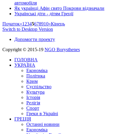
автомобіля
Як українці Афін свято Покрови відзначали
Українські діти - дітям Греції
Початок
«
1
2
3
4
5
6
7
8
9
10
»
Кінець
Switch to Desktop Version
Допомогти проекту
Copyright © 2015-19
NGO Borysthenes
ГОЛОВНА
УКРАЇНА
Економіка
Політика
Крим
Суспільство
Культура
Історія
Релігія
Спорт
Греки в Україні
ГРЕЦІЯ
Останні новини
Економіка