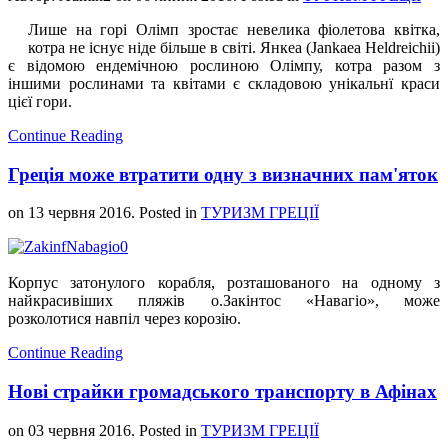
Лише на горі Олімп зростає невелика фіолетова квітка,
котра не існує ніде більше в світі. Янкеа (Jankaea Heldreichii)
є відомою ендемічною рослиною Олімпу, котра разом з
іншими рослинами та квітами є складовою унікальнї краси
цієї гори.
Continue Reading
Греція може втратити одну з визначних пам'яток
on
13 червня 2016
. Posted in
ТУРИЗМ ГРЕЦІЇ
Корпус затонулого корабля, розташованого на одному з
найкрасивіших пляжів о.Закінтос «Навагiо», може
розколотися навпіл через корозію.
Continue Reading
Нові страйки громадського транспорту в Афінах
on
03 червня 2016
. Posted in
ТУРИЗМ ГРЕЦІЇ