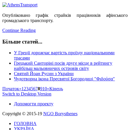
Опубліковано графік страйків працівників афінського
громадського транспорту.
Continue Reading
Більше статей...
У Греції дорожчає вартість проїзду національними
трасами
Грецький Санторіні посів друге місце в рейтингу
найбільш мальовничих островів світу
Святий Йоан Русин з України
Чудотворна ікона Пресвятої Богородиці "Φιδούσα"
Початок
«
1
2
3
4
5
6
7
8
9
10
»
Кінець
Switch to Desktop Version
Допомогти проекту
Copyright © 2015-19
NGO Borysthenes
ГОЛОВНА
УКРАЇНА