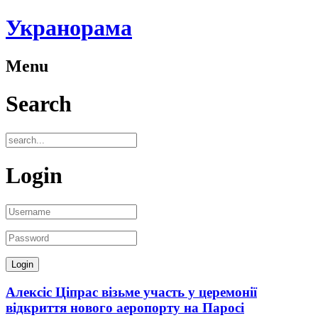
Укранорама
Menu
Search
Login
Алексіс Ціпрас візьме участь у церемонії
відкриття нового аеропорту на Паросі