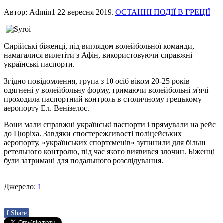
Автор: Admin1
22 вересня 2019
.
ОСТАННІ ПОДІЇ В ГРЕЦІЇ
Сирійські біженці, під виглядом волейбольної команди,
намагалися вилетіти з Афін, використовуючи справжні
українські паспорти.
Згідно повідомлення, група з 10 осіб віком 20-25 років
одягнені у волейбольну форму, тримаючи волейбольні м'ячі
проходила паспортний контроль в столичному грецькому
аеропорту Ел. Венізелос.
Вони мали справжні українські паспорти і прямували на рейс
до Цюріха. Завдяки спостережливості поліцейських
аеропорту, «українських спортсменів» зупинили для більш
ретельного контролю, під час якого виявився злочин. Біженці
були затримані для подальшого розслідування.
Джерело:
1
f
Share