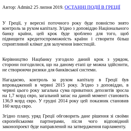
Автор: Admin2
25 липня 2019
.
ОСТАННІ ПОДІЇ В ГРЕЦІЇ
У Греції, у вересні поточного року буде повністю знято
контроль за рухом капіталу. Згідно з доповіддю Національного
банку країни, цей крок буде зроблено для того, щоб
підвищити кредитоспроможність країни і створити більш
сприятливий клімат для залучення інвестицій.
Керівництво Нацбанку узгодило даний крок з урядом,
сторони погодилися, що на даному етапі це можна здійснити,
не створюючи ризики для банківської системи.
Нагадаємо, контроль за рухом капіталу в Греції був
впроваджений в червні 2015 року. Згідно з доповіддю, в
червні цього року загальна сума приватних депозитів зросла
на 1,7 млрд євро, загальний запас на даний момент становить
136,9 млрд євро. У грудні 2014 року цей показник становив
160 млрд євро.
Згідно плану, уряд Греції обговорить дане рішення зі своїми
європейськими партнерами, після чого відповідний
законопроект буде направлений на затвердження парламенту.