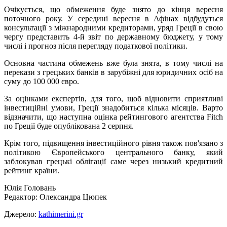
Очікується, що обмеження буде знято до кінця вересня
поточного року. У середині вересня в Афінах відбудуться
консультації з міжнародними кредиторами, уряд Греції в свою
чергу представить 4-й звіт по державному бюджету, у тому
числі і прогноз пiсля перегляду податкової політики.
Основна частина обмежень вже була знята, в тому числі на
перекази з грецьких банків в зарубіжні для юридичних осіб на
суму до 100 000 євро.
За оцінками експертів, для того, щоб відновити сприятливі
інвестиційні умови, Греції знадобиться кілька місяців. Варто
відзначити, що наступна оцінка рейтингового агентства Fitch
по Греції буде опублікована 2 серпня.
Крім того, підвищення інвестиційного рівня також пов'язано з
політикою Європейського центрального банку, який
заблокував грецькі облігації саме через низький кредитний
рейтинг країни.
Юлія Головань
Редактор: Олександра Цюпек
Джерело:
kathimerini.gr