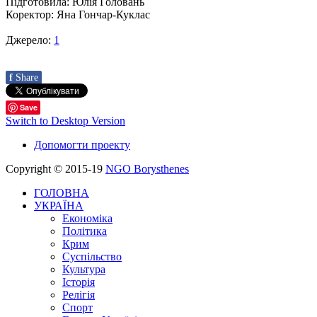
Підготовила: Юлія Головань
Коректор: Яна Гончар-Куклас
Джерело:
1
f
Share
Save
Switch to Desktop Version
Допомогти проекту
Copyright © 2015-19
NGO Borysthenes
ГОЛОВНА
УКРАЇНА
Економіка
Політика
Крим
Суспільство
Культура
Історія
Релігія
Спорт