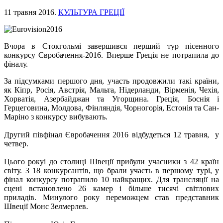
11 травня 2016
.
КУЛЬТУРА ГРЕЦІЇ
Вчора в Стокгольмі завершився перший тур пісенного
конкурсу Євробачення-2016. Вперше Греція не потрапила до
фіналу.
За підсумками першого дня, участь продовжили такі країни,
як Кіпр, Росія, Австрія, Мальта, Нідерланди, Вірменія, Чехія,
Хорватія, Азербайджан та Угорщина. Греція, Боснія і
Герцеговина, Молдова, Фінляндія, Чорногорія, Естонія та Сан-
Маріно з конкурсу вибувають.
Другий півфінал Євробачення 2016 відбудеться 12 травня, у
четвер.
Цього рокуі до столиці Швеції прибули учасники з 42 країн
світу. З 18 конкурсантів, що брали участь в першому турі, у
фінал конкурсу потрапило 10 найкращих. Для трансляції на
сцені встановлено 26 камер і більше тисячі світлових
приладів. Минулого року переможцем став представник
Швеції Монс Зелмерлев.