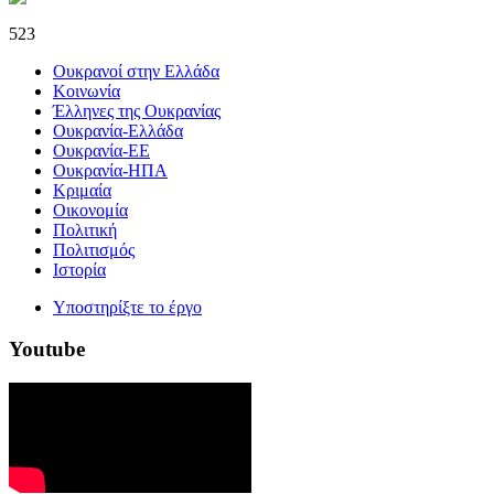
523
Ουκρανοί στην Ελλάδα
Κοινωνία
Έλληνες της Ουκρανίας
Ουκρανία-Ελλάδα
Ουκρανία-ΕΕ
Ουκρανία-ΗΠΑ
Κριμαία
Οικονομία
Πολιτική
Πολιτισμός
Ιστορία
Υποστηρίξτε το έργο
Youtube