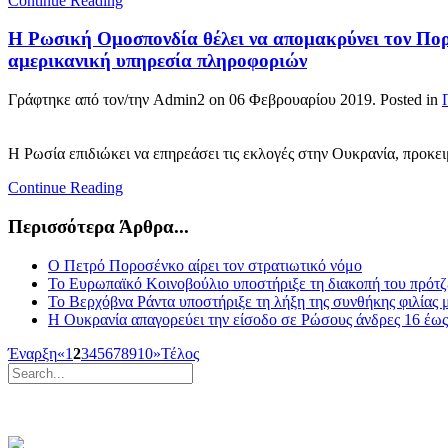
Continue Reading
Η Ρωσική Ομοσπονδία θέλει να απομακρύνει τον Πορο
αμερικανική υπηρεσία πληροφοριών
Γράφτηκε από τον/την Admin2 on
06 Φεβρουαρίου 2019
. Posted in
Η Ρωσία επιδιώκει να επηρεάσει τις εκλογές στην Ουκρανία, προκε
Continue Reading
Περισσότερα Άρθρα...
Ο Πετρό Ποροσένκο αίρει τον στρατιωτικό νόμο
Το Ευρωπαϊκό Κοινοβούλιο υποστήριξε τη διακοπή του πρότζ
Το Βερχόβνα Ράντα υποστήριξε τη λήξη της συνθήκης φιλίας 
Η Ουκρανία απαγορεύει την είσοδο σε Ρώσους άνδρες 16 έως
Έναρξη
«
1
2
3
4
5
6
7
8
9
10
»
Τέλος