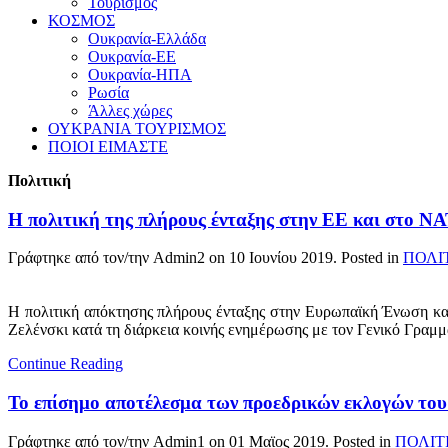
Τουρισμός
ΚΟΣΜΟΣ
Ουκρανία-Ελλάδα
Ουκρανία-ΕΕ
Ουκρανία-ΗΠΑ
Ρωσία
Άλλες χώρες
ΟΥΚΡΑΝΙΑ ΤΟΥΡΙΣΜΟΣ
ΠΟΙΟΙ ΕΙΜΑΣΤΕ
Πολιτική
Η πολιτική της πλήρους ένταξης στην ΕΕ και στο ΝΑ
Γράφτηκε από τον/την Admin2 on
10 Ιουνίου 2019
. Posted in
ΠΟΛΙ
Η πολιτική απόκτησης πλήρους ένταξης στην Ευρωπαϊκή Ένωση και
Ζελένσκι κατά τη διάρκεια κοινής ενημέρωσης με τον Γενικό Γραμμ
Continue Reading
Το επίσημο αποτέλεσμα των προεδρικών εκλογών του
Γράφτηκε από τον/την Admin1 on
01 Μαϊος 2019
. Posted in
ΠΟΛΙΤ