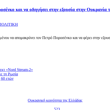
σένκο και να οδηγήσει στην εξουσία στην Ουκρανία τ
ΠΟΛΙΤΙΚΗ
ιμένου να απομακρύνει τον Πετρό Ποροσένκο και να φέρει στην εξουσ
εκτ «Nord Stream-2»
με τη Ρωσία
 60 ετών
Ουκρανική κοινότητα της Ελλάδας