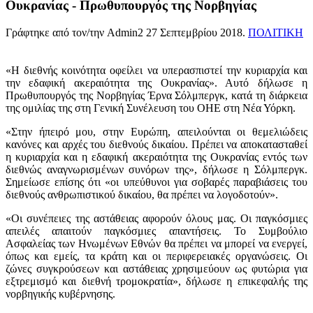
Ουκρανίας - Πρωθυπουργός της Νορβηγίας
Γράφτηκε από τον/την Admin2
27 Σεπτεμβρίου 2018
.
ΠΟΛΙΤΙΚΗ
«Η διεθνής κοινότητα οφείλει να υπερασπιστεί την κυριαρχία και
την εδαφική ακεραιότητα της Ουκρανίας». Αυτό δήλωσε η
Πρωθυπουργός της Νορβηγίας Έρνα Σόλμπεργκ, κατά τη διάρκεια
της ομιλίας της στη Γενική Συνέλευση του ΟΗΕ στη Νέα Υόρκη.
«Στην ήπειρό μου, στην Ευρώπη, απειλούνται οι θεμελιώδεις
κανόνες και αρχές του διεθνούς δικαίου. Πρέπει να αποκατασταθεί
η κυριαρχία και η εδαφική ακεραιότητα της Ουκρανίας εντός των
διεθνώς αναγνωρισμένων συνόρων της», δήλωσε η Σόλμπεργκ.
Σημείωσε επίσης ότι «οι υπεύθυνοι για σοβαρές παραβιάσεις του
διεθνούς ανθρωπιστικού δικαίου, θα πρέπει να λογοδοτούν».
«Οι συνέπειες της αστάθειας αφορούν όλους μας. Οι παγκόσμιες
απειλές απαιτούν παγκόσμιες απαντήσεις. Το Συμβούλιο
Ασφαλείας των Ηνωμένων Εθνών θα πρέπει να μπορεί να ενεργεί,
όπως και εμείς, τα κράτη και οι περιφερειακές οργανώσεις. Οι
ζώνες συγκρούσεων και αστάθειας χρησιμεύουν ως φυτώρια για
εξτρεμισμό και διεθνή τρομοκρατία», δήλωσε η επικεφαλής της
νορβηγικής κυβέρνησης.