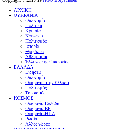
Copyright © 2015-19
NGO Borysthenes
ΑΡΧΙΚΗ
ΟΥΚΡΑΝΙΑ
Οικονομία
Πολιτική
Κριμαία
Κοινωνία
Πολιτισμός
Ιστορία
Θρησκεία
Αθλητισμός
Έλληνες της Ουκρανίας
ΕΛΛΑΔΑ
Ειδήσεις
Οικονομία
Ουκρανοί στην Ελλάδα
Πολιτισμός
Τουρισμός
ΚΟΣΜΟΣ
Ουκρανία-Ελλάδα
Ουκρανία-ΕΕ
Ουκρανία-ΗΠΑ
Ρωσία
Άλλες χώρες