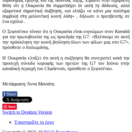
παγκόσμιας ειρήνης και της διεθνούς τάξης. Είμαστε στην ευχάριστη
θέση ότι η Ουκρανία θα συμμετάσχει σε αυτή τη δύσκολη, αλλά
εξαιρετικά σημαντική συζήτηση, και ελπίζω να κάνει μια πολύτιμη
συμβολή στη μελλοντική κοινή λύση
» , δήλωσε ο πρεσβευτής σε
ένα σχόλιο .
Ο Σεφτσένκο τόνισε ότι η Ουκρανία είναι ευγνώμων στον Καναδά
για την πρωτοβουλία της ως προεδρία της G7. «Βλέπουμε σε αυτή
την πρόσκληση την κοινή βούληση όλων των φίλων μας στο G7»,
πρόσθεσε ο διπλωμάτης.
Η Ουκρανία ελπίζει ότι αυτή η συζήτηση θα συνεχιστεί κατά την
προσεχή σύνοδο κορυφής των ηγετών της G7 τον Ιούνιο στην
καναδική περιοχή του Charlevoix, πρόσθεσε ο Σεφτσένκο.
Μετάφραση: Άννα Μανιάτη
f
Share
Save
Switch to Desktop Version
Υποστηρίξτε το έργο