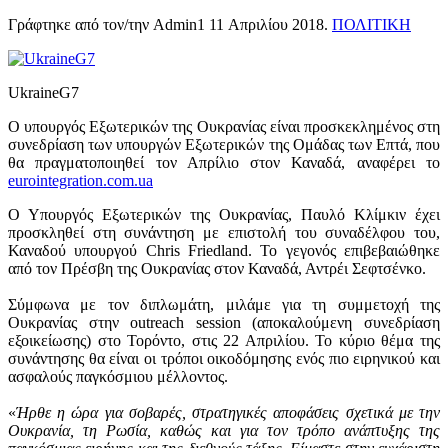
Γράφτηκε από τον/την Admin1
11 Απριλίου 2018
.
ΠΟΛΙΤΙΚΗ
UkraineG7
Ο υπουργός Εξωτερικών της Ουκρανίας είναι προσκεκλημένος στη
συνεδρίαση των υπουργών Εξωτερικών της Ομάδας των Επτά, που
θα πραγματοποιηθεί τον Απρίλιο στον Καναδά, αναφέρει το
eurointegration.com.ua
Ο Υπουργός Εξωτερικών της Ουκρανίας, Παυλό Κλίμκιν έχει
προσκληθεί στη συνάντηση με επιστολή του συναδέλφου του,
Καναδού υπουργού Chris Friedland. Το γεγονός επιβεβαιώθηκε
από τον Πρέσβη της Ουκρανίας στον Καναδά, Αντρέι Σεφτσένκο.
Σύμφωνα με τον διπλωμάτη, μιλάμε για τη συμμετοχή της
Ουκρανίας στην outreach session (αποκαλούμενη συνεδρίαση
εξοικείωσης) στο Τορόντο, στις 22 Απριλίου. Το κύριο θέμα της
συνάντησης θα είναι οι τρόποι οικοδόμησης ενός πιο ειρηνικού και
ασφαλούς παγκόσμιου μέλλοντος.
«
Ήρθε η ώρα για σοβαρές, στρατηγικές αποφάσεις σχετικά με την
Ουκρανία, τη Ρωσία, καθώς και για τον τρόπο ανάπτυξης της