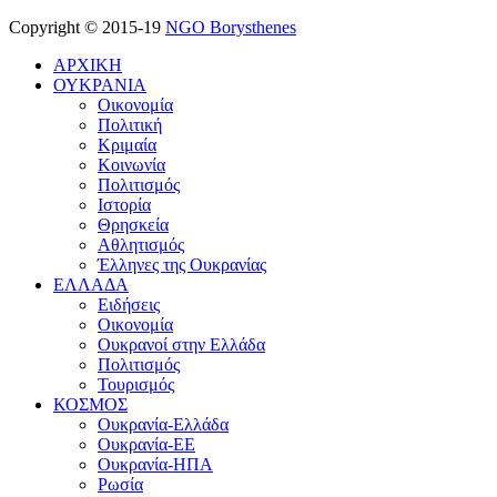
Copyright © 2015-19
NGO Borysthenes
ΑΡΧΙΚΗ
ΟΥΚΡΑΝΙΑ
Οικονομία
Πολιτική
Κριμαία
Κοινωνία
Πολιτισμός
Ιστορία
Θρησκεία
Αθλητισμός
Έλληνες της Ουκρανίας
ΕΛΛΑΔΑ
Ειδήσεις
Οικονομία
Ουκρανοί στην Ελλάδα
Πολιτισμός
Τουρισμός
ΚΟΣΜΟΣ
Ουκρανία-Ελλάδα
Ουκρανία-ΕΕ
Ουκρανία-ΗΠΑ
Ρωσία