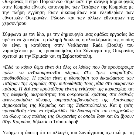
Ουκρανίας Πετρό Ποροσένκο σημείωσε την ανάγκη δημιουργίας
στην Κριμαία εθνικής αυτονομίας των Τατάρων της Κριμαίας με
την πλήρη εγγύηση ίσων δικαιωμάτων και ελευθερίων των
εθνοτικών Ουκρανών, Ρώσων και των άλλων εθνοτήτων της
χερσονήσου.
Σύμφωνα με τον ίδιο, με την δημιουργία μιας ομάδας εργασίας θα
πρέπει να ξεκινήσει η σκληρή δουλειά, η ολοκλήρωση της οποίας
θα είναι η κατάθεση στην Verkhovna Rada (Βουλή) του
νομοσχέδιου με τις τροποποιήσεις στο Σύνταγμα της Ουκρανίας
σχετικά με την Κριμαία και τη Σεβαστούπολη.
«
Εδώ το κύριο θέμα είναι ότι όλες οι λύσεις που θα προσφέρουμε
πρέπει να ανταποκρίνονται πλήρως στις τρεις απαραίτητες
προϋποθέσεις. Η πρώτη είναι η υλοποίηση του δικαιώματος των
Τατάρων της Κριμαίας στην αυτοδιάθεσή τους μέσα στο ουκρανικό
κράτος. Η δεύτερη προϋπόθεση είναι η ενίσχυση της κυριαρχίας και
της εδαφικής ακεραιότητας του ουκρανικού κράτους στα διεθνώς
αναγνωρισμένα σύνορα, συμπεριλαμβανομένης της Αυτόνομης
Δημοκρατίας της Κριμαίας και της Σεβαστούπολης. Και η τρίτη
προϋπόθεση είναι να εξασφαλίσει ίσα δικαιώματα και υποχρεώσεις
για όλους τους πολίτες της Ουκρανίας οι οποίοι ζουν και θα ζήσουν
στην Κριμαία
», δήλωσε ο Τσουμπάροβ.
Υπάρχει η άποψη ότι οι αλλαγές του Συντάγματος σχετικά με τη