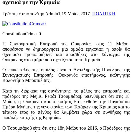
σχετικά με την Κριμαία
Γράφτηκε από τον/την Admin1
19 Μαϊος 2017
.
ΠΟΛΙΤΙΚΗ
ConstitutionCrimea0
Η Συνταγματική Επιτροπή της Ουκρανίας, στις 11 Μαΐου,
αποφάσισε να δημιουργήσει μια ομάδα εργασίας, η οποία θα
σχεδιάσει τροποποιήσεις και προσθήκες στο Σύνταγμα της
Ουκρανίας στο τμήμα που σχετίζεται με τη Κριμαία.
Ο επικεφαλής της ομάδας είναι ο Αναπληρωτής Πρόεδρος της
Συνταγματικής Επιτροπής, Ουκρανός επιστήμονας, καθηγητής
Βολοντίμιρ Μπουτκέβιτς.
Κατά τη διάρκεια της συνάντησης, το μέλος της επιτροπής και
πρόεδρος της Mejlis, Ρεφάτ Τσουμπάροβ υπενθύμισε ότι στις 18
Μαΐου, η Ουκρανία και ο κόσμος θα πενθούν την Παγκόσμια
Ημέρα Μνήμης της γενοκτονίας των Τατάρων της Κριμαίας και το
τέταρτο έτος το πένθος θα λαμβάνει χώρα σε συνθήκες της
ρωσικής κατοχής της Κριμαίας.
Ο Τσουμπάροβ είπε ότι στις 18η Μαΐου του 2016, ο Πρόεδρος της