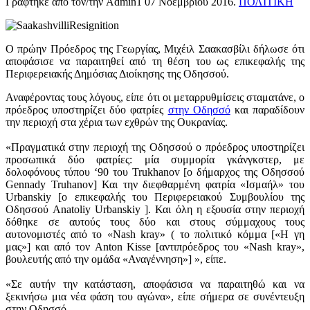
Γράφτηκε από τον/την Admin1
07 Νοεμβρίου 2016
.
ΠΟΛΙΤΙΚΗ
Ο πρώην Πρόεδρος της Γεωργίας, Μιχέιλ Σαακασβίλι δήλωσε ότι
αποφάσισε να παραιτηθεί από τη θέση του ως επικεφαλής της
Περιφερειακής Δημόσιας Διοίκησης της Οδησσού.
Αναφέροντας τους λόγους, είπε ότι οι μεταρρυθμίσεις σταματάνε, ο
πρόεδρος υποστηρίζει δύο φατρίες
στην Οδησσό
και παραδίδουν
την περιοχή στα χέρια των εχθρών της Ουκρανίας.
«Πραγματικά στην περιοχή της Οδησσού ο πρόεδρος υποστηρίζει
προσωπικά δύο φατρίες: μία συμμορία γκάνγκστερ, με
δολοφόνους τύπου ‘90 του Trukhanov [ο δήμαρχος της Οδησσού
Gennady Truhanov] Και την διεφθαρμένη φατρία «Ισμαήλ» του
Urbanskiy [ο επικεφαλής του Περιφερειακού Συμβουλίου της
Οδησσού Anatoliy Urbanskiy ]. Και όλη η εξουσία στην περιοχή
δόθηκε σε αυτούς τους δύο και στους σύμμαχους τους
αυτονομιστές από το «Nash kray» ( το πολιτικό κόμμα [«Η γη
μας»] και από τον Anton Kisse [αντιπρόεδρος του «Nash kray»,
βουλευτής από την ομάδα «Αναγέννηση»] », είπε.
«Σε αυτήν την κατάσταση, αποφάσισα να παραιτηθώ και να
ξεκινήσω μια νέα φάση του αγώνα», είπε σήμερα σε συνέντευξη
στην Οδησσό.