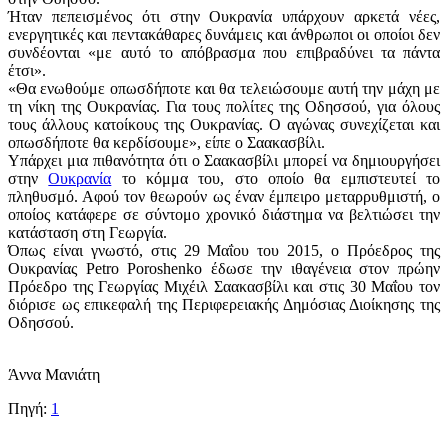
Ήταν πεπεισμένος ότι στην Ουκρανία υπάρχουν αρκετά νέες,
ενεργητικές και πεντακάθαρες δυνάμεις και άνθρωποι οι οποίοι δεν
συνδέονται «με αυτό το απόβρασμα που επιβραδύνει τα πάντα
έτσι».
«Θα ενωθούμε οπωσδήποτε και θα τελειώσουμε αυτή την μάχη με
τη νίκη της Ουκρανίας. Για τους πολίτες της Οδησσού, για όλους
τους άλλους κατοίκους της Ουκρανίας. Ο αγώνας συνεχίζεται και
οπωσδήποτε θα κερδίσουμε», είπε ο Σαακασβίλι.
Υπάρχει μια πιθανότητα ότι ο Σαακασβίλι μπορεί να δημιουργήσει
στην
Ουκρανία
το κόμμα του, στο οποίο θα εμπιστευτεί το
πληθυσμό. Αφού τον θεωρούν ως έναν έμπειρο μεταρρυθμιστή, ο
οποίος κατάφερε σε σύντομο χρονικό διάστημα να βελτιώσει την
κατάσταση στη Γεωργία.
Όπως είναι γνωστό, στις 29 Μαΐου του 2015, ο Πρόεδρος της
Ουκρανίας Petro Poroshenko έδωσε την ιθαγένεια στον πρώην
Πρόεδρο της Γεωργίας Μιχέιλ Σαακασβίλι και στις 30 Μαΐου τον
διόρισε ως επικεφαλή της Περιφερειακής Δημόσιας Διοίκησης της
Οδησσού.
Άννα Μανιάτη
Πηγή:
1