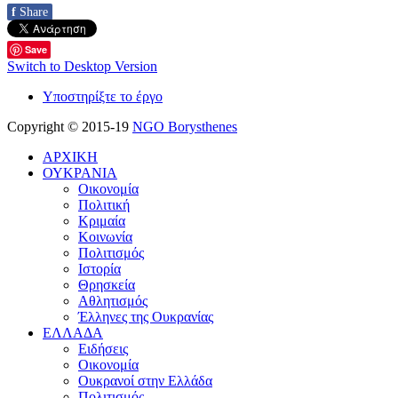
f
Share
Save
Switch to Desktop Version
Υποστηρίξτε το έργο
Copyright © 2015-19
NGO Borysthenes
ΑΡΧΙΚΗ
ΟΥΚΡΑΝΙΑ
Οικονομία
Πολιτική
Κριμαία
Κοινωνία
Πολιτισμός
Ιστορία
Θρησκεία
Αθλητισμός
Έλληνες της Ουκρανίας
ΕΛΛΑΔΑ
Ειδήσεις
Οικονομία
Ουκρανοί στην Ελλάδα
Πολιτισμός