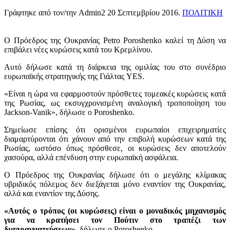
Γράφτηκε από τον/την Admin2
20 Σεπτεμβρίου 2016
.
ΠΟΛΙΤΙΚΗ
O Πρόεδρος της Ουκρανίας Petro Poroshenko καλεί τη Δύση να
επιβάλει νέες κυρώσεις κατά του Κρεμλίνου.
Αυτό δήλωσε κατά τη διάρκεια της ομιλίας του στο συνέδριο
ευρωπαϊκής στρατηγικής της Γιάλτας YES.
«Είναι η ώρα να εφαρμοστούν πρόσθετες τομεακές κυρώσεις κατά
της Ρωσίας, ως εκσυγχρονισμένη αναλογική τροποποίηση του
Jackson-Vanik», δήλωσε ο Poroshenko.
Σημείωσε επίσης ότι ορισμένοι ευρωπαίοι επιχειρηματίες
διαμαρτύρονται ότι χάνουν από την επιβολή κυρώσεων κατά της
Ρωσίας, ωστόσο όπως πρόσθεσε, οι κυρώσεις δεν αποτελούν
χασούρα, αλλά επένδυση στην ευρωπαϊκή ασφάλεια.
Ο Πρόεδρος της Ουκρανίας δήλωσε ότι ο μεγάλης κλίμακας
υβριδικός πόλεμος δεν διεξάγεται μόνο εναντίον της Ουκρανίας,
αλλά και εναντίον της Δύσης.
«Αυτός ο τρόπος (οι κυρώσεις) είναι ο μοναδικός μηχανισμός
για να κρατήσει τον Πούτιν στο τραπέζι των
διαπραγματεύσεων»,
δήλωσε ο Poroshenko.