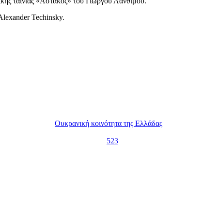
ικής ταινίας «Αστακός» του Γιώργου Λάνθιμου.
Alexander Techinsky.
Ουκρανική κοινότητα της Ελλάδας