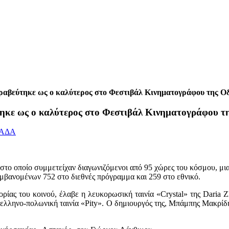
αβεύτηκε ως ο καλύτερος στο Φεστιβάλ Κινηματογράφου της Ο
κε ως ο καλύτερος στο Φεστιβάλ Κινηματογράφου τ
ΑΔΑ
ο οποίο συμμετείχαν διαγωνιζόμενοι από 95 χώρες του κόσμου, μια α
αμβανομένων 752 στο διεθνές πρόγραμμα και 259 στο εθνικό.
ρίας του κοινού, έλαβε η λευκορωσική ταινία «Crystal» της Daria 
 ελληνο-πολωνική ταινία «Pity». Ο δημιουργός της, Μπάμπης Μακρίδ