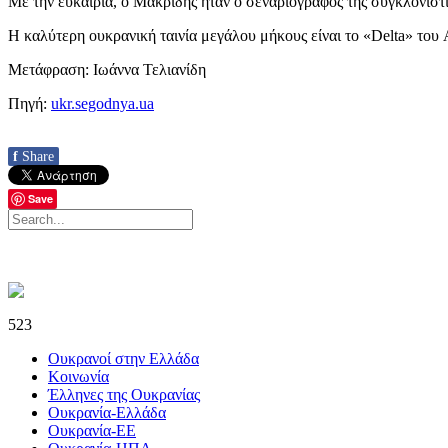
Με την ευκαιρία, ο Μακρίδης ήταν ο σεναριογράφος της συγκλονιστ
Η καλύτερη ουκρανική ταινία μεγάλου μήκους είναι το «Delta» του 
Μετάφραση: Ιωάννα Τελιανίδη
Πηγή:
ukr.segodnya.ua
f
Share
Save
523
Ουκρανοί στην Ελλάδα
Κοινωνία
Έλληνες της Ουκρανίας
Ουκρανία-Ελλάδα
Ουκρανία-ΕΕ