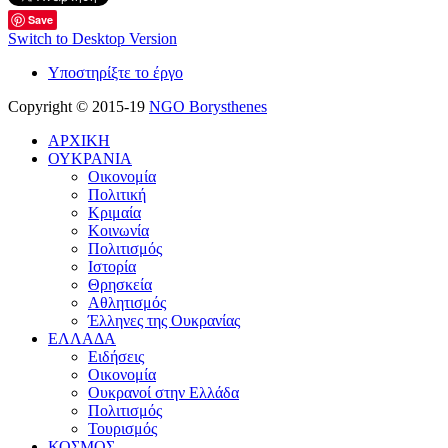
Save
Switch to Desktop Version
Υποστηρίξτε το έργο
Copyright © 2015-19
NGO Borysthenes
ΑΡΧΙΚΗ
ΟΥΚΡΑΝΙΑ
Οικονομία
Πολιτική
Κριμαία
Κοινωνία
Πολιτισμός
Ιστορία
Θρησκεία
Αθλητισμός
Έλληνες της Ουκρανίας
ΕΛΛΑΔΑ
Ειδήσεις
Οικονομία
Ουκρανοί στην Ελλάδα
Πολιτισμός
Τουρισμός
ΚΟΣΜΟΣ