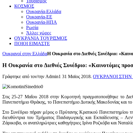
Τουρισμός
ΚΟΣΜΟΣ
Ουκρανία-Ελλάδα
Ουκρανία-ΕΕ
Ουκρανία-ΗΠΑ
Ρωσία
Άλλες χώρες
ΟΥΚΡΑΝΙΑ ΤΟΥΡΙΣΜΟΣ
ΠΟΙΟΙ ΕΙΜΑΣΤΕ
Ουκρανοί στην Ελλάδα
Η Ουκρανία στο Διεθνές Συνέδριο: «Καιν
Η Ουκρανία στο Διεθνές Συνέδριο: «Καινοτόμες προσ
Γράφτηκε από τον/την Admin1
31 Μαϊος 2018
.
ΟΥΚΡΑΝΟΙ ΣΤΗΝ
Στις 25-27 Μαΐου 2018 στην Κομοτηνή πραγματοποιήθηκε το Διε
Πανεπιστήμιο Θράκης, το Πανεπιστήμιο Δυτικής Μακεδονίας και το
Στο Συνέδριο πήραν μέρος ο Πρύτανης Κρατικού Πανεπιστημίου 
διευθύντρια του Τμήματος Παιδαγωγικής και Εκπαίδευσης – Λεν
Ζάρικοβα, οι αναπληρώτριες καθηγήτριες Ιρίνα Ροζκόβα και Ναταλί