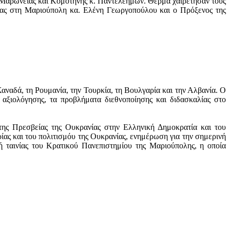
 Μαρωνείας και Κομοτηνής κ. Παντελεήμων. Θερμά χαιρέτησαν τους
ίας στη Μαριούπολη κα. Ελένη Γεωργοπούλου και ο Πρόξενος της
αναδά, τη Ρουμανία, την Τουρκία, τη Βουλγαρία και την Αλβανία. Ο
 αξιολόγησης, τα προβλήματα διεθνοποίησης και διδασκαλίας στο
ης Πρεσβείας της Ουκρανίας στην Ελληνική Δημοκρατία και του
ς και του πολιτισμόυ της Ουκρανίας, ενημέρωση για την σημερινή
ταινίας του Κρατικού Πανεπιστημίου της Μαριούπολης, η οποία