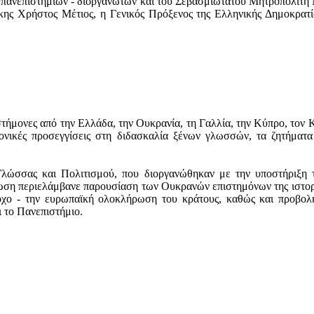
ν πανεπιστημίων - διοργανωτών και του Σεβασμιώτατου Μητροπολίτη
άκης Χρήστος Μέτιος, η Γενικός Πρόξενος της Ελληνικής Δημοκρατ
τήμονες από την Ελλάδα, την Ουκρανία, τη Γαλλία, την Κύπρο, τον Κ
ημονικές προσεγγίσεις στη διδασκαλία ξένων γλωσσών, τα ζητήματα
λώσσας και Πολιτισμού, που διοργανώθηκαν με την υποστήριξη τ
ωση περιελάμβανε παρουσίαση των Ουκρανών επιστημόνων της ιστορία
χο - την ευρωπαϊκή ολοκλήρωση του κράτους, καθώς και προβολή 
 το Πανεπιστήμιο.