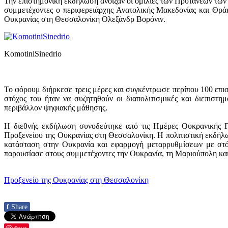
Την επιστημονική εκδήλωση άνοιξαν οι ομιλίες των Πρυτάνεων τω
συμμετέχοντες ο περιφερειάρχης Ανατολικής Μακεδονίας και Θρ
Ουκρανίας στη Θεσσαλονίκη Ολεξάνδρ Βορόνιν.
KomotiniSinedrio
Το φόρουμ διήρκεσε τρεις μέρες και συγκέντρωσε περίπου 100 επισ
στόχος του ήταν να συζητηθούν οι διαπολιτισμικές και διεπιστ
περιβάλλον ψηφιακής μάθησης.
Η διεθνής εκδήλωση συνοδεύτηκε από τις Ημέρες Ουκρανικής Γ
Προξενείου της Ουκρανίας στη Θεσσαλονίκη. Η πολιτιστική εκδήλ
κατάσταση στην Ουκρανία και εφαρμογή μεταρρυθμίσεων με στό
παρουσίασε στους συμμετέχοντες την Ουκρανία, τη Μαριούπολη και
Προξενείο της Ουκρανίας στη Θεσσαλονίκη
f
Share