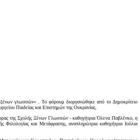
α ξένων γλωσσών» . Το φόρουμ διοργανώθηκε από το Δημοκρίτειο
ργείου Παιδείας και Επιστημών της Ουκρανίας.
ορας της Σχολής Ξένων Γλωσσών - καθηγήτρια Όλενα Παβλένκο, η
ής Φιλολογίας και Μετάφρασης, αναπληρώτρια καθηγήτρια Ιούλια