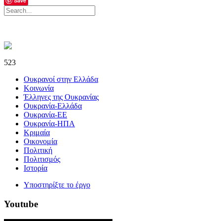
Save
523
Ουκρανοί στην Ελλάδα
Κοινωνία
Έλληνες της Ουκρανίας
Ουκρανία-Ελλάδα
Ουκρανία-ΕΕ
Ουκρανία-ΗΠΑ
Κριμαία
Οικονομία
Πολιτική
Πολιτισμός
Ιστορία
Υποστηρίξτε το έργο
Youtube