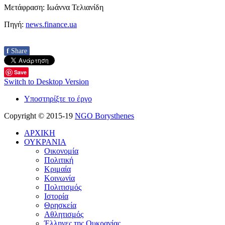
Μετάφραση: Ιωάννα Τελιανίδη
Πηγή
:
news.finance.ua
f
Share
Save
Switch to Desktop Version
Υποστηρίξτε το έργο
Copyright © 2015-19
NGO Borysthenes
ΑΡΧΙΚΗ
ΟΥΚΡΑΝΙΑ
Οικονομία
Πολιτική
Κριμαία
Κοινωνία
Πολιτισμός
Ιστορία
Θρησκεία
Αθλητισμός
Έλληνες της Ουκρανίας