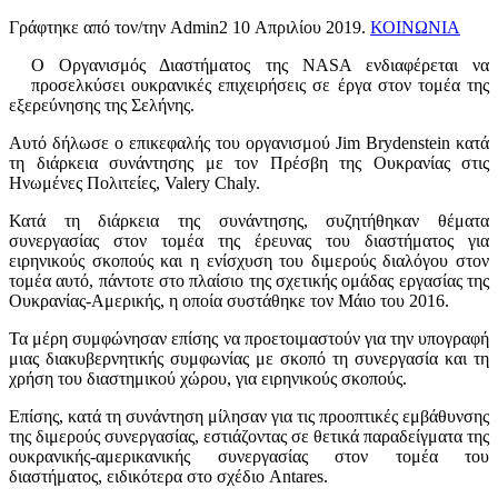
Γράφτηκε από τον/την Admin2
10 Απριλίου 2019
.
ΚΟΙΝΩΝΙΑ
Ο Οργανισμός Διαστήματος της NASA ενδιαφέρεται να
προσελκύσει ουκρανικές επιχειρήσεις σε έργα στον τομέα της
εξερεύνησης της Σελήνης.
Αυτό δήλωσε ο επικεφαλής του οργανισμού Jim Brydenstein κατά
τη διάρκεια συνάντησης με τον Πρέσβη της Ουκρανίας στις
Ηνωμένες Πολιτείες, Valery Chaly.
Κατά τη διάρκεια της συνάντησης, συζητήθηκαν θέματα
συνεργασίας στον τομέα της έρευνας του διαστήματος για
ειρηνικούς σκοπούς και η ενίσχυση του διμερούς διαλόγου στον
τομέα αυτό, πάντοτε στο πλαίσιο της σχετικής ομάδας εργασίας της
Ουκρανίας-Αμερικής, η οποία συστάθηκε τον Μάιο του 2016.
Τα μέρη συμφώνησαν επίσης να προετοιμαστούν για την υπογραφή
μιας διακυβερνητικής συμφωνίας με σκοπό τη συνεργασία και τη
χρήση του διαστημικού χώρου, για ειρηνικούς σκοπούς.
Επίσης, κατά τη συνάντηση μίλησαν για τις προοπτικές εμβάθυνσης
της διμερούς συνεργασίας, εστιάζοντας σε θετικά παραδείγματα της
ουκρανικής-αμερικανικής συνεργασίας στον τομέα του
διαστήματος, ειδικότερα στο σχέδιο Antares.