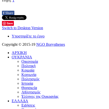
Πηγή:
1
f
Share
Save
Switch to Desktop Version
Υποστηρίξτε το έργο
Copyright © 2015-19
NGO Borysthenes
ΑΡΧΙΚΗ
ΟΥΚΡΑΝΙΑ
Οικονομία
Πολιτική
Κριμαία
Κοινωνία
Πολιτισμός
Ιστορία
Θρησκεία
Αθλητισμός
Έλληνες της Ουκρανίας
ΕΛΛΑΔΑ
Ειδήσεις