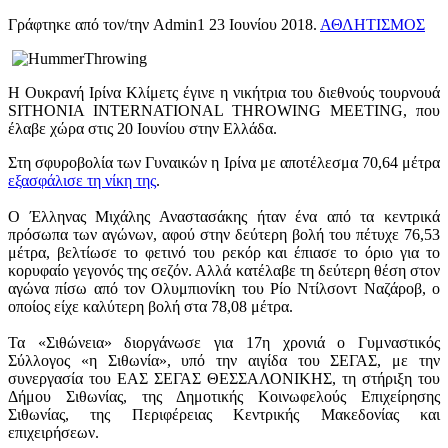
Γράφτηκε από τον/την Admin1
23 Ιουνίου 2018
.
ΑΘΛΗΤΙΣΜΟΣ
Η Ουκρανή Ιρίνα Κλίμετς έγινε η νικήτρια του διεθνούς τουρνουά
SITHONIA INTERNATIONAL THROWING MEETING, που
έλαβε χώρα στις 20 Ιουνίου στην Ελλάδα.
Στη σφυροβολία των Γυναικών η Ιρίνα με αποτέλεσμα 70,64 μέτρα
εξασφάλισε τη νίκη της
.
Ο Έλληνας Μιχάλης Αναστασάκης ήταν ένα από τα κεντρικά
πρόσωπα των αγώνων, αφού στην δεύτερη βολή του πέτυχε 76,53
μέτρα, βελτίωσε το φετινό του ρεκόρ και έπιασε το όριο για το
κορυφαίο γεγονός της σεζόν. Αλλά κατέλαβε τη δεύτερη θέση στον
αγώνα πίσω από τον Ολυμπιονίκη του Ρίο Ντίλσοντ Ναζάροβ, ο
οποίος είχε καλύτερη βολή στα 78,08 μέτρα.
Τα «Σιθώνεια» διοργάνωσε για 17η χρονιά ο Γυμναστικός
Σύλλογος «η Σιθωνία», υπό την αιγίδα του ΣΕΓΑΣ, με την
συνεργασία του ΕΑΣ ΣΕΓΑΣ ΘΕΣΣΑΛΟΝΙΚΗΣ, τη στήριξη του
Δήμου Σιθωνίας, της Δημοτικής Κοινωφελούς Επιχείρησης
Σιθωνίας, της Περιφέρειας Κεντρικής Μακεδονίας και
επιχειρήσεων.