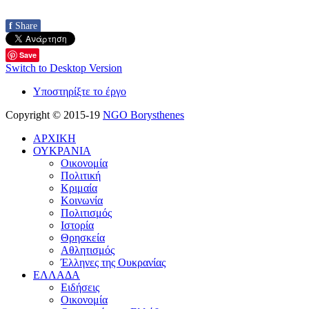
f
Share
Save
Switch to Desktop Version
Υποστηρίξτε το έργο
Copyright © 2015-19
NGO Borysthenes
ΑΡΧΙΚΗ
ΟΥΚΡΑΝΙΑ
Οικονομία
Πολιτική
Κριμαία
Κοινωνία
Πολιτισμός
Ιστορία
Θρησκεία
Αθλητισμός
Έλληνες της Ουκρανίας
ΕΛΛΑΔΑ
Ειδήσεις
Οικονομία