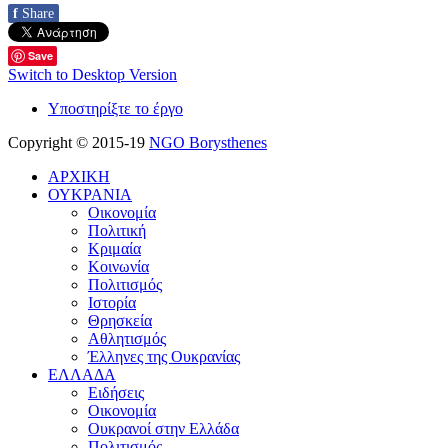
f
Share
Save
Switch to Desktop Version
Υποστηρίξτε το έργο
Copyright © 2015-19
NGO Borysthenes
ΑΡΧΙΚΗ
ΟΥΚΡΑΝΙΑ
Οικονομία
Πολιτική
Κριμαία
Κοινωνία
Πολιτισμός
Ιστορία
Θρησκεία
Αθλητισμός
Έλληνες της Ουκρανίας
ΕΛΛΑΔΑ
Ειδήσεις
Οικονομία
Ουκρανοί στην Ελλάδα
Πολιτισμός