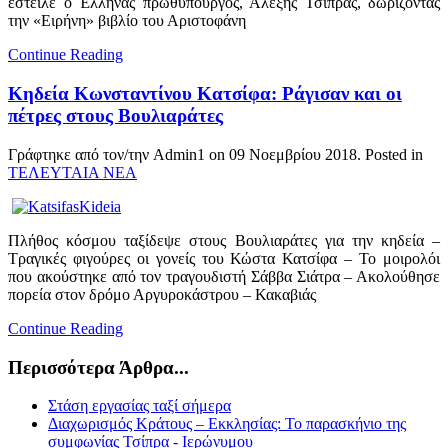
έστειλε ο Έλληνας πρωθυπουργός, Αλέξης Τσίπρας, δωρίζοντας
την «Ειρήνη» βιβλίο του Αριστοφάνη
Continue Reading
Κηδεία Κωνσταντίνου Κατσίφα: Ράγισαν και οι
πέτρες στους Βουλιαράτες
Γράφτηκε από τον/την Admin1 on
09 Νοεμβρίου 2018
. Posted in
ΤΕΛΕΥΤΑΙΑ ΝΕΑ
Πλήθος κόσμου ταξίδεψε στους Βουλιαράτες για την κηδεία –
Τραγικές φιγούρες οι γονείς του Κώστα Κατσίφα – Το μοιρολόι
που ακούστηκε από τον τραγουδιστή Σάββα Σιάτρα – Ακολούθησε
πορεία στον δρόμο Αργυροκάστρου – Κακαβιάς
Continue Reading
Περισσότερα Άρθρα...
Στάση εργασίας ταξί σήμερα
Διαχωρισμός Κράτους – Εκκλησίας: Το παρασκήνιο της
συμφωνίας Τσίπρα - Ιερώνυμου