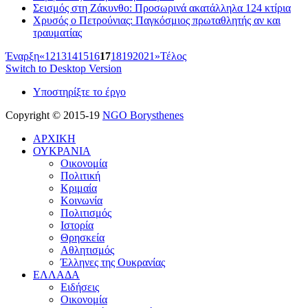
Σεισμός στη Ζάκυνθο: Προσωρινά ακατάλληλα 124 κτίρια
Χρυσός ο Πετρούνιας: Παγκόσμιος πρωταθλητής αν και
τραυματίας
Έναρξη
«
12
13
14
15
16
17
18
19
20
21
»
Τέλος
Switch to Desktop Version
Υποστηρίξτε το έργο
Copyright © 2015-19
NGO Borysthenes
ΑΡΧΙΚΗ
ΟΥΚΡΑΝΙΑ
Οικονομία
Πολιτική
Κριμαία
Κοινωνία
Πολιτισμός
Ιστορία
Θρησκεία
Αθλητισμός
Έλληνες της Ουκρανίας
ΕΛΛΑΔΑ
Ειδήσεις
Οικονομία