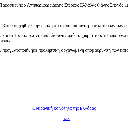
ς Παρασκευής ο Αντιπεριφερειάρχης Στερεάς Ελλάδας Φάνης Σπανός μ
ύβοια εισηγήθηκε την προληπτική απομάκρυνση των κατοίκων των ο
αι οι Πυροσβέστες απομάκρυναν από το χωριό τους ηλικιωμένους κ
αγιάς.
 πραγματοποιήθηκε προληπτική οργανωμένη απομάκρυνση των κατοί
.
Ουκρανική κοινότητα της Ελλάδας