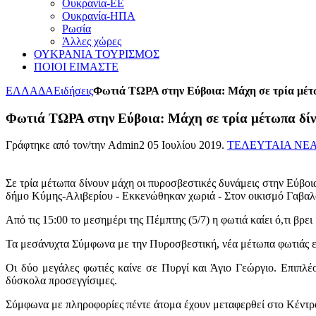
Ουκρανία-ΕΕ
Ουκρανία-ΗΠΑ
Ρωσία
Άλλες χώρες
ΟΥΚΡΑΝΙΑ ΤΟΥΡΙΣΜΟΣ
ΠΟΙΟΙ ΕΙΜΑΣΤΕ
ΕΛΛΑΔΑ
Ειδήσεις
Φωτιά ΤΩΡΑ στην Εύβοια: Μάχη σε τρία μέτω
Φωτιά ΤΩΡΑ στην Εύβοια: Μάχη σε τρία μέτωπα δίν
Γράφτηκε από τον/την Admin2
05 Ιουλίου 2019
.
ΤΕΛΕΥΤΑΙΑ ΝΕ
Σε τρία μέτωπα δίνουν μάχη οι πυροσβεστικές δυνάμεις στην Εύβοια 
δήμο Κύμης-Αλιβερίου - Εκκενώθηκαν χωριά - Στον οικισμό Γαβαλά
Από τις 15:00 το μεσημέρι της Πέμπτης (5/7) η φωτιά καίει ό,τι β
Τα μεσάνυχτα Σύμφωνα με την Πυροσβεστική, νέα μέτωπα φωτιάς ε
Οι δύο μεγάλες φωτιές καίνε σε Πυργί και Άγιο Γεώργιο. Επιπλέ
δύσκολα προσεγγίσιμες.
Σύμφωνα με πληροφορίες πέντε άτομα έχουν μεταφερθεί στο Κέντρ