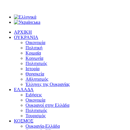
ΑΡΧΙΚΗ
ΟΥΚΡΑΝΙΑ
Οικονομία
Πολιτική
Κριμαία
Κοινωνία
Πολιτισμός
Ιστορία
Θρησκεία
Αθλητισμός
Έλληνες της Ουκρανίας
ΕΛΛΑΔΑ
Ειδήσεις
Οικονομία
Ουκρανοί στην Ελλάδα
Πολιτισμός
Τουρισμός
ΚΟΣΜΟΣ
Ουκρανία-Ελλάδα