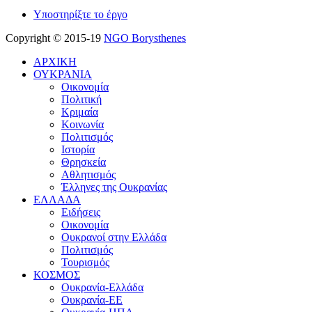
Υποστηρίξτε το έργο
Copyright © 2015-19
NGO Borysthenes
ΑΡΧΙΚΗ
ΟΥΚΡΑΝΙΑ
Οικονομία
Πολιτική
Κριμαία
Κοινωνία
Πολιτισμός
Ιστορία
Θρησκεία
Αθλητισμός
Έλληνες της Ουκρανίας
ΕΛΛΑΔΑ
Ειδήσεις
Οικονομία
Ουκρανοί στην Ελλάδα
Πολιτισμός
Τουρισμός
ΚΟΣΜΟΣ
Ουκρανία-Ελλάδα
Ουκρανία-ΕΕ