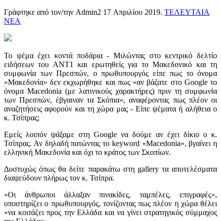
Γράφτηκε από τον/την Admin2
17 Απριλίου 2019
.
ΤΕΛΕΥΤΑΙΑ
ΝΕΑ
Το ψέμα έχει κοντά ποδάρια - Μιλώντας στο κεντρικό δελτίο
ειδήσεων του ΑΝΤ1 και ερωτηθείς για το Μακεδονικό και τη
συμφωνία των Πρεσπών, ο πρωθυπουργός είπε πως το όνομα
«Μακεδονία» δεν εκχωρήθηκε και πως «αν βάζατε στο Google το
όνομα Macedonia (με λατινικούς χαρακτήρες) πριν τη συμφωνία
των Πρεσπών, έβγαιναν τα Σκόπια», αναφέροντας πως πλέον οι
αναζητήσεις αφορούν και τη χώρα μας - Είπε ψέματα ή αλήθεια ο
κ. Τσίπρας;
Εμείς λοιπόν ψάξαμε στη Google να δούμε αν έχει δίκιο ο κ.
Τσίπρας. Αν δηλαδή πατώντας το keyword «Macedonia», βγαίνει η
ελληνική Μακεδονία και όχι το κράτος των Σκοπίων.
Δυστυχώς όπως θα δείτε παρακάτω στη gallery τα αποτελέσματα
διαψεύδουν πλήρως τον κ. Τσίπρα.
«Οι άνθρωποι άλλαξαν πινακίδες, ταμπέλες, επιγραφές»,
υποστηρίζει ο πρωθυπουργός, τονίζοντας πως πλέον η χώρα θέλει
«να κοιτάζει προς την Ελλάδα και να γίνει στρατηγικός σύμμαχος