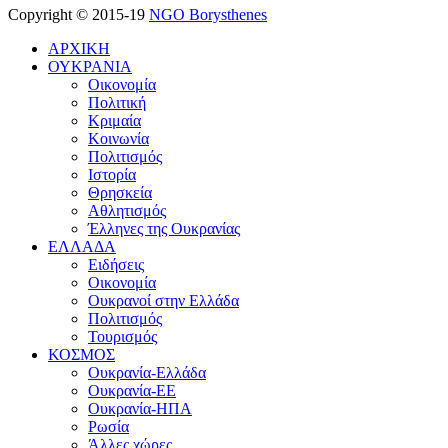
Copyright © 2015-19
NGO Borysthenes
ΑΡΧΙΚΗ
ΟΥΚΡΑΝΙΑ
Οικονομία
Πολιτική
Κριμαία
Κοινωνία
Πολιτισμός
Ιστορία
Θρησκεία
Αθλητισμός
Έλληνες της Ουκρανίας
ΕΛΛΑΔΑ
Ειδήσεις
Οικονομία
Ουκρανοί στην Ελλάδα
Πολιτισμός
Τουρισμός
ΚΟΣΜΟΣ
Ουκρανία-Ελλάδα
Ουκρανία-ΕΕ
Ουκρανία-ΗΠΑ
Ρωσία
Άλλες χώρες