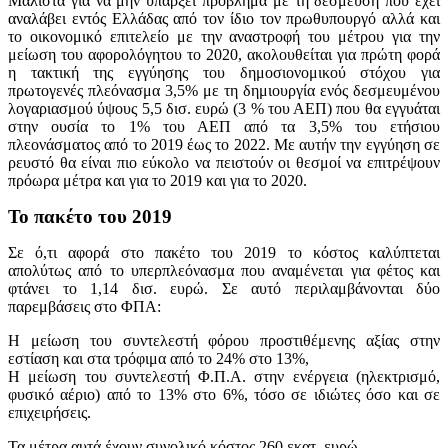
Μάλιστα για να μην υπάρξει πρόβλημα με τη δέσμευση που έχει
αναλάβει εντός Ελλάδας από τον ίδιο τον πρωθυπουργό αλλά και
το οικονομικό επιτελείο με την αναστροφή του μέτρου για την
μείωση του αφορολόγητου το 2020, ακολουθείται για πρώτη φορά
η τακτική της εγγύησης του δημοσιονομικού στόχου για
πρωτογενές πλεόνασμα 3,5% με τη δημιουργία ενός δεσμευμένου
λογαριασμού ύψους 5,5 δισ. ευρώ (3 % του ΑΕΠ) που θα εγγυάται
στην ουσία το 1% του ΑΕΠ από τα 3,5% του ετήσιου
πλεονάσματος από το 2019 έως το 2022. Με αυτήν την εγγύηση σε
ρευστό θα είναι πιο εύκολο να πειστούν οι θεσμοί να επιτρέψουν
πρόωρα μέτρα και για το 2019 και για το 2020.
Το πακέτο του 2019
Σε ό,τι αφορά στο πακέτο του 2019 το κόστος καλύπτεται
απολύτως από το υπερπλεόνασμα που αναμένεται για φέτος και
φτάνει το 1,14 δισ. ευρώ. Σε αυτό περιλαμβάνονται δύο
παρεμβάσεις στο ΦΠΑ:
Η μείωση του συντελεστή φόρου προστιθέμενης αξίας στην
εστίαση και στα τρόφιμα από το 24% στο 13%,
Η μείωση του συντελεστή Φ.Π.Α. στην ενέργεια (ηλεκτρισμό,
φυσικό αέριο) από το 13% στο 6%, τόσο σε ιδιώτες όσο και σε
επιχειρήσεις.
Τα μέτρα αυτά έχουν συνολικό κόστος 260 εκατ. ευρώ.