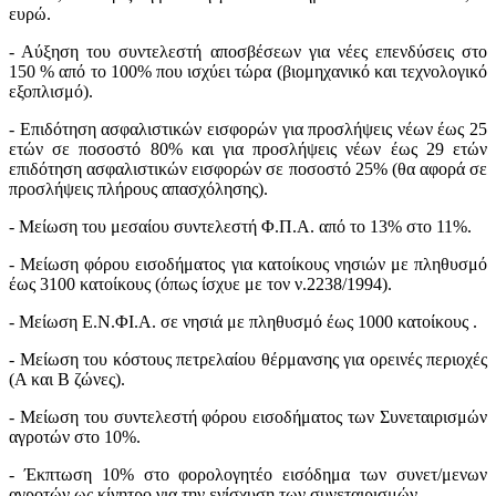
ευρώ.
- Αύξηση του συντελεστή αποσβέσεων για νέες επενδύσεις στο
150 % από το 100% που ισχύει τώρα (βιομηχανικό και τεχνολογικό
εξοπλισμό).
- Επιδότηση ασφαλιστικών εισφορών για προσλήψεις νέων έως 25
ετών σε ποσοστό 80% και για προσλήψεις νέων έως 29 ετών
επιδότηση ασφαλιστικών εισφορών σε ποσοστό 25% (θα αφορά σε
προσλήψεις πλήρους απασχόλησης).
- Μείωση του μεσαίου συντελεστή Φ.Π.Α. από το 13% στο 11%.
- Μείωση φόρου εισοδήματος για κατοίκους νησιών με πληθυσμό
έως 3100 κατοίκους (όπως ίσχυε με τον ν.2238/1994).
- Μείωση Ε.Ν.ΦΙ.Α. σε νησιά με πληθυσμό έως 1000 κατοίκους .
- Μείωση του κόστους πετρελαίου θέρμανσης για ορεινές περιοχές
(Α και Β ζώνες).
- Μείωση του συντελεστή φόρου εισοδήματος των Συνεταιρισμών
αγροτών στο 10%.
- Έκπτωση 10% στο φορολογητέο εισόδημα των συνετ/μενων
αγροτών ως κίνητρο για την ενίσχυση των συνεταιρισμών.