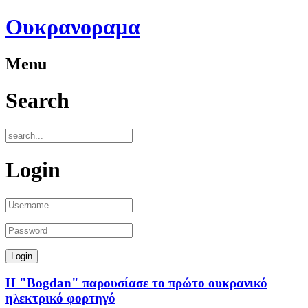
Ουκρανοραμα
Menu
Search
Login
Η "Bogdan" παρουσίασε το πρώτο ουκρανικό
ηλεκτρικό φορτηγό