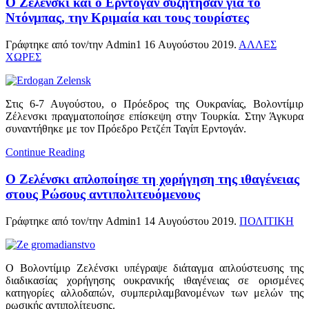
Ο Ζελένσκι και ο Ερντογάν συζήτησαν για το
Ντόνμπας, την Κριμαία και τους τουρίστες
Γράφτηκε από τον/την Admin1
16 Αυγούστου 2019
.
ΑΛΛΕΣ
ΧΩΡΕΣ
Στις 6-7 Αυγούστου, ο Πρόεδρος της Ουκρανίας, Βολοντίμιρ
Ζέλενσκι πραγματοποίησε επίσκεψη στην Τουρκία. Στην Άγκυρα
συναντήθηκε με τον Πρόεδρο Ρετζέπ Ταγίπ Ερντογάν.
Continue Reading
Ο Ζελένσκι απλοποίησε τη χορήγηση της ιθαγένειας
στους Ρώσους αντιπολιτευόμενους
Γράφτηκε από τον/την Admin1
14 Αυγούστου 2019
.
ΠΟΛΙΤΙΚΗ
Ο Βολοντίμιρ Ζελένσκι υπέγραψε διάταγμα απλούστευσης της
διαδικασίας χορήγησης ουκρανικής ιθαγένειας σε ορισμένες
κατηγορίες αλλοδαπών, συμπεριλαμβανομένων των μελών της
ρωσικής αντιπολίτευσης.