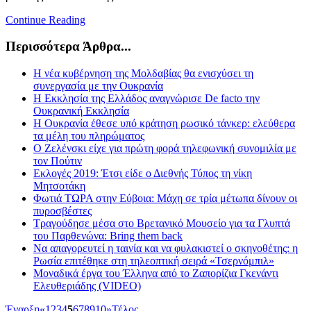
Continue Reading
Περισσότερα Άρθρα...
Η νέα κυβέρνηση της Μολδαβίας θα ενισχύσει τη
συνεργασία με την Ουκρανία
Η Εκκλησία της Ελλάδος αναγνώρισε De facto την
Ουκρανική Εκκλησία
Η Ουκρανία έθεσε υπό κράτηση ρωσικό τάνκερ: ελεύθερα
τα μέλη του πληρώματος
Ο Ζελένσκι είχε για πρώτη φορά τηλεφωνική συνομιλία με
τον Πούτιν
Εκλογές 2019: Έτσι είδε ο Διεθνής Τύπος τη νίκη
Μητσοτάκη
Φωτιά ΤΩΡΑ στην Εύβοια: Μάχη σε τρία μέτωπα δίνουν οι
πυροσβέστες
Τραγούδησε μέσα στο Βρετανικό Μουσείο για τα Γλυπτά
του Παρθενώνα: Bring them back
Να απαγορευτεί η ταινία και να φυλακιστεί ο σκηνοθέτης: η
Ρωσία επιτέθηκε στη τηλεοπτική σειρά «Τσερνόμπιλ»
Μοναδικά έργα του Έλληνα από το Ζαπορίζια Γκενάντι
Ελευθεριάδης (VIDEO)
Έναρξη
«
1
2
3
4
5
6
7
8
9
10
»
Τέλος