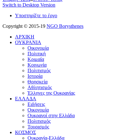
Switch to Desktop Version
Υποστηρίξτε το έργο
Copyright © 2015-19
NGO Borysthenes
ΑΡΧΙΚΗ
ΟΥΚΡΑΝΙΑ
Οικονομία
Πολιτική
Κριμαία
Κοινωνία
Πολιτισμός
Ιστορία
Θρησκεία
Αθλητισμός
Έλληνες της Ουκρανίας
ΕΛΛΑΔΑ
Ειδήσεις
Οικονομία
Ουκρανοί στην Ελλάδα
Πολιτισμός
Τουρισμός
ΚΟΣΜΟΣ
Ουκρανία-Ελλάδα