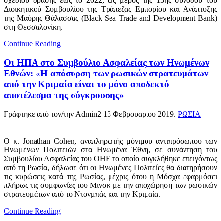
σχεδίου δράσης έως το 2022, ως μέρος της 13ης συνόδου του
Διοικητικού Συμβουλίου της Τράπεζας Εμπορίου και Ανάπτυξης
της Μαύρης Θάλασσας (Black Sea Trade and Development Bank)
στη Θεσσαλονίκη.
Continue Reading
Οι ΗΠΑ στο Συμβούλιο Ασφαλείας των Ηνωμένων
Εθνών: «Η απόσυρση των ρωσικών στρατευμάτων
από την Κριμαία είναι το μόνο αποδεκτό
αποτέλεσμα της σύγκρουσης»
Γράφτηκε από τον/την Admin2
13 Φεβρουαρίου 2019
.
ΡΩΣΙΑ
Ο κ. Jonathan Cohen, αναπληρωτής μόνιμου αντιπρόσωπου των
Ηνωμένων Πολιτειών στα Ηνωμένα Έθνη, σε συνάντηση του
Συμβουλίου Ασφαλείας του ΟΗΕ το οποίο συγκλήθηκε επειγόντως
από τη Ρωσία, δήλωσε ότι οι Ηνωμένες Πολιτείες θα διατηρήσουν
τις κυρώσεις κατά της Ρωσίας, μέχρις ότου η Μόσχα εφαρμόσει
πλήρως τις συμφωνίες του Μινσκ με την αποχώρηση των ρωσικών
στρατευμάτων από το Ντονμπάς και την Κριμαία.
Continue Reading