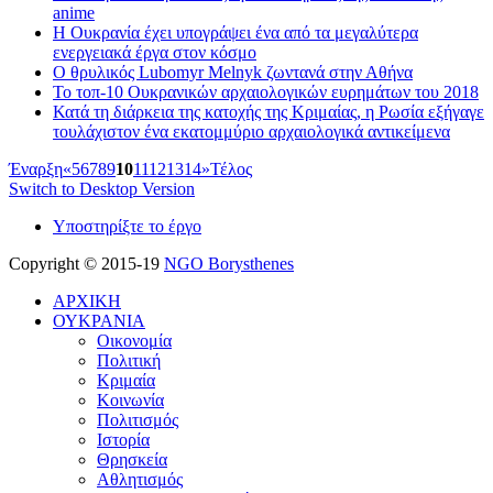
anime
Η Ουκρανία έχει υπογράψει ένα από τα μεγαλύτερα
ενεργειακά έργα στον κόσμο
O θρυλικός Lubomyr Melnyk ζωντανά στην Αθήνα
Το τοπ-10 Ουκρανικών αρχαιολογικών ευρημάτων του 2018
Κατά τη διάρκεια της κατοχής της Κριμαίας, η Ρωσία εξήγαγε
τουλάχιστον ένα εκατομμύριο αρχαιολογικά αντικείμενα
Έναρξη
«
5
6
7
8
9
10
11
12
13
14
»
Τέλος
Switch to Desktop Version
Υποστηρίξτε το έργο
Copyright © 2015-19
NGO Borysthenes
ΑΡΧΙΚΗ
ΟΥΚΡΑΝΙΑ
Οικονομία
Πολιτική
Κριμαία
Κοινωνία
Πολιτισμός
Ιστορία
Θρησκεία
Αθλητισμός