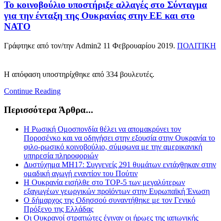
Το κοινοβούλιο υποστήριξε αλλαγές στο Σύνταγμα
για την ένταξη της Ουκρανίας στην ΕΕ και στο
ΝΑΤΟ
Γράφτηκε από τον/την Admin2
11 Φεβρουαρίου 2019
.
ΠΟΛΙΤΙΚΗ
Η απόφαση υποστηρίχθηκε από 334 βουλευτές.
Continue Reading
Περισσότερα Άρθρα...
Η Ρωσική Ομοσπονδία θέλει να απομακρύνει τον
Ποροσένκο και να οδηγήσει στην εξουσία στην Ουκρανία το
φιλο-ρωσικό κοινοβούλιο, σύμφωνα με την αμερικανική
υπηρεσία πληροφοριών
Δυστύχημα MH17: Συγγενείς 291 θυμάτων εντάχθηκαν στην
ομαδική αγωγή εναντίον του Πούτιν
Η Ουκρανία εισήλθε στο ΤΟΡ-5 των μεγαλύτερων
εξαγωγέων γεωργικών προϊόντων στην Ευρωπαϊκή Ένωση
Ο δήμαρχος της Οδησσού συναντήθηκε με τον Γενικό
Πρόξενο της Ελλάδας
Οι Ουκρανοί στρατιώτες έγιναν οι ήρωες της ιαπωνικής