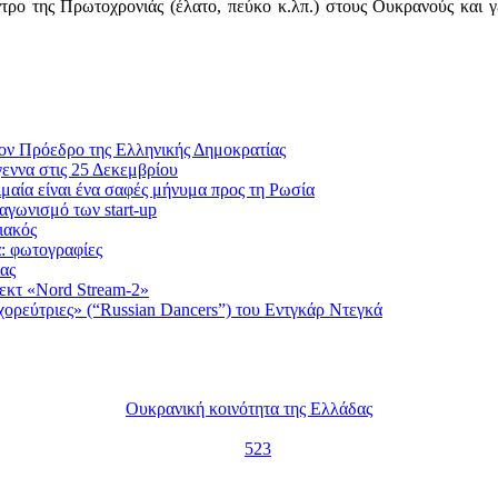
τρο της Πρωτοχρονιάς (έλατο, πεύκο κ.λπ.) στους Ουκρανούς και γ
ον Πρόεδρο της Ελληνικής Δημοκρατίας
εννα στις 25 Δεκεμβρίου
μαία είναι ένα σαφές μήνυμα προς τη Ρωσία
αγωνισμό των start-up
ιακός
α: φωτογραφίες
ας
εκτ «Nord Stream-2»
χορεύτριες» (“Russian Dancers”) του Εντγκάρ Ντεγκά
Ουκρανική κοινότητα της Ελλάδας