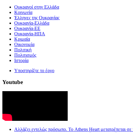
Ουκρανοί στην Ελλάδα
Κοινωνία
Έλληνες της Ουκρανίας
Ουκρανία-Ελλάδα
Ουκρανία-ΕΕ
Ουκρανία-ΗΠΑ
Κριμαία
Οικονομία
Πολιτική
Πολιτισμός
Ιστορία
Υποστηρίξτε το έργο
Youtube
Aλλάζει εντελώς πρόσωπο. Το Athens Heart μετατρέπεται σε