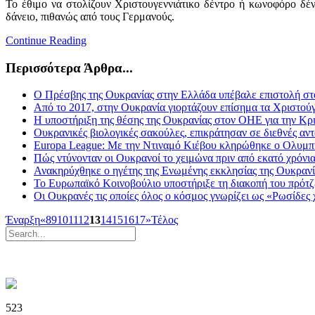
Το έθιμο να στολίζουν Χριστουγεννιάτικο δέντρο ή κωνοφόρο δέν
δάνειο, πιθανώς από τους Γερμανούς.
Continue Reading
Περισσότερα Άρθρα...
Ο Πρέσβης της Ουκρανίας στην Ελλάδα υπέβαλε επιστολή στ
Από το 2017, στην Ουκρανία γιορτάζουν επίσημα τα Χριστούγ
Η υποστήριξη της θέσης της Ουκρανίας στον ΟΗΕ για την Κρι
Ουκρανικές βιολογικές σακούλες, επικράτησαν σε διεθνές αντ
Europa League: Με την Ντιναμό Κιέβου κληρώθηκε ο Ολυμπ
Πώς ντύνονταν οι Ουκρανοί το χειμώνα πριν από εκατό χρόνι
Ανακηρύχθηκε ο ηγέτης της Ενωμένης εκκλησίας της Ουκρανί
Το Ευρωπαϊκό Κοινοβούλιο υποστήριξε τη διακοπή του πρότζ
Οι Ουκρανές τις οποίες όλος ο κόσμος γνωρίζει ως «Ρωσίδες 
Έναρξη
«
8
9
10
11
12
13
14
15
16
17
»
Τέλος
523