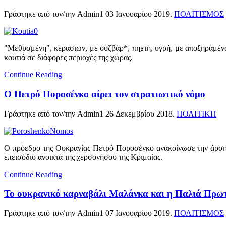
Γράφτηκε από τον/την Admin1
03 Ιανουαρίου 2019
.
ΠΟΛΙΤΙΣΜΟΣ
"Μεθυσμένη", κερασιών, με ουζβάρ*, πηχτή, υγρή, με αποξηραμένα
κουτιά σε διάφορες περιοχές της χώρας.
Continue Reading
Ο Πετρό Ποροσένκο αίρει τον στρατιωτικό νόμο
Γράφτηκε από τον/την Admin1
26 Δεκεμβρίου 2018
.
ΠΟΛΙΤΙΚΗ
Ο πρόεδρο της Ουκρανίας Πετρό Ποροσένκο ανακοίνωσε την άρση 
επεισόδιο ανοικτά της χερσονήσου της Κριμαίας.
Continue Reading
Το ουκρανικό καρναβάλι Μαλάνκα και η Παλιά Πρω
Γράφτηκε από τον/την Admin1
07 Ιανουαρίου 2019
.
ΠΟΛΙΤΙΣΜΟΣ