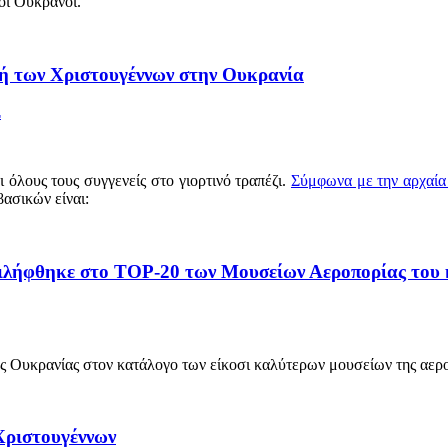
οι Ουκρανοί.
νή των Χριστουγέννων στην Ουκρανία
Σ
όλους τους συγγενείς στο γιορτινό τραπέζι.
Σύμφωνα με την αρχαία 
βασικών είναι:
ριλήφθηκε στο TOP-20 των Μουσείων Αεροπορίας του
ς Ουκρανίας στον κατάλογο των είκοσι καλύτερων μουσείων της αερ
Χριστουγέννων