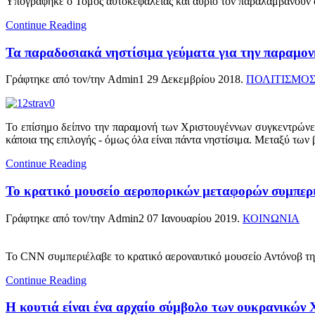
Υπογράφηκε ο Τόμος αυτοκεφαλείας και αύριο τον παραλαμβάνουν 
Continue Reading
Τα παραδοσιακά νηστίσιμα γεύματα για την παραμο
Γράφτηκε από τον/την Admin1
29 Δεκεμβρίου 2018
.
ΠΟΛΙΤΙΣΜΟ
Το επίσημο δείπνο την παραμονή των Χριστουγέννων συγκεντρώνει 
κάποια της επιλογής - όμως όλα είναι πάντα νηστίσιμα. Μεταξύ των 
Continue Reading
Το κρατικό μουσείο αεροπορικών μεταφορών συμπε
Γράφτηκε από τον/την Admin2
07 Ιανουαρίου 2019
.
ΚΟΙΝΩΝΙΑ
Το CNN συμπεριέλαβε το κρατικό αεροναυτικό μουσείο Αντόνοβ τη
Continue Reading
Η κουτιά είναι ένα αρχαίο σύμβολο των ουκρανικών 