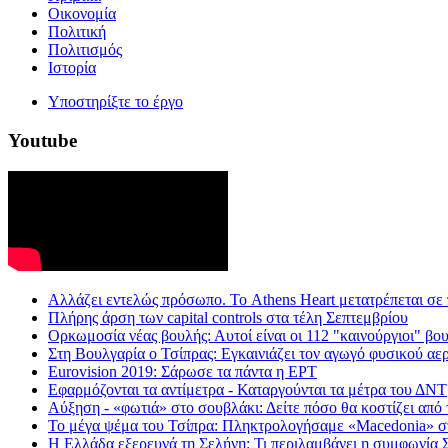
Οικονομία
Πολιτική
Πολιτισμός
Ιστορία
Υποστηρίξτε το έργο
Youtube
Aλλάζει εντελώς πρόσωπο. Το Athens Heart μετατρέπεται σε
Πλήρης άρση των capital controls στα τέλη Σεπτεμβρίου
Ορκωμοσία νέας βουλής: Αυτοί είναι οι 112 "καινούργιοι" βο
Στη Βουλγαρία ο Τσίπρας: Εγκαινιάζει τον αγωγό φυσικού αε
Eurovision 2019: Σάρωσε τα πάντα η ΕΡΤ
Εφαρμόζονται τα αντίμετρα - Καταργούνται τα μέτρα του ΔΝΤ
Αύξηση - «φωτιά» στο σουβλάκι: Δείτε πόσο θα κοστίζει από
Το μέγα ψέμα του Τσίπρα: Πληκτρολογήσαμε «Macedonia» στη 
Η Ελλάδα εξερευνά τη Σελήνη: Τι περιλαμβάνει η συμφωνί