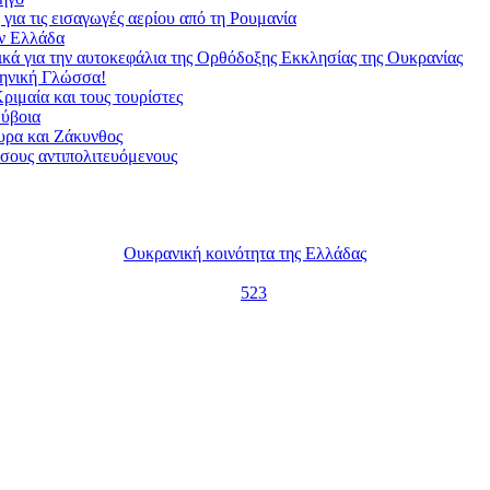
για τις εισαγωγές αερίου από τη Ρουμανία
ην Ελλάδα
ικά για την αυτοκεφάλια της Ορθόδοξης Εκκλησίας της Ουκρανίας
ληνική Γλώσσα!
ριμαία και τους τουρίστες
Εύβοια
υρα και Ζάκυνθος
ώσους αντιπολιτευόμενους
Ουκρανική κοινότητα της Ελλάδας