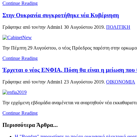
Continue Reading
Στην Ουκρανία συγκροτήθηκε νέα Κυβέρνηση
Γράφτηκε από τον/την Admin1
30 Αυγούστου 2019
.
ΠΟΛΙΤΙΚΗ
Την Πέμπτη 29 Αυγούστου, ο νέος Πρόεδρος παρέστη στην ορκωμοσί
Continue Reading
Έρχεται ο νέος ΕΝΦΙΑ. Πόση θα είναι η μείωση που θ
Γράφτηκε από τον/την Admin1
23 Αυγούστου 2019
.
ΟΙΚΟΝΟΜΙΑ
Την ερχόμενη εβδομάδα αναμένεται να αναρτηθούν νέα εκκαθαριστι
Continue Reading
Περισσότερα Άρθρα...
Η "Bogdan" παρουσίασε το πρώτο ουκρανικό ηλεκτρικό φορ