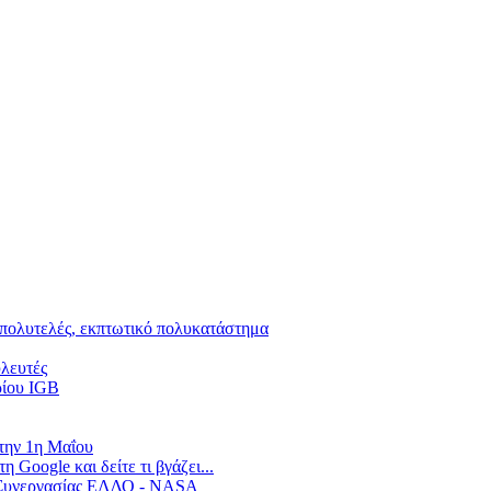
 πολυτελές, εκπτωτικό πολυκατάστημα
υλευτές
ρίου IGB
 την 1η Μαΐου
Google και δείτε τι βγάζει...
α Συνεργασίας ΕΛΔΟ - NASA