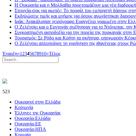
Η Ουκρανία και η Μολδαβία προετοιμάζουν μια νέα διαδρομή 
Στοιχεία-σοκ για φωτιές: To προφίλ του εμπρηστή δάσους στ
Εκδηλώσεις τιμής και μνήμης για όσους αγωνίστηκαν διαχρον
Ιράκ: Ανακάλυψαν χειρόγραφο Ευαγγέλιο γραμμένο στην Ελ
Ο Ζελένσκι και ο Ερντογάν συζήτησαν για το Ντόνμπας, την Κ
Συγκρατημένη αισιοδοξία για την πορεία της πυρκαγιάς στην 
Τουρισμός: Σε Ρόδο και Κρήτη τα σκήπτρα, υποχωρούν Κέρκ
Ο Ζελένσκι απλοποίησε τη χορήγηση της ιθαγένειας στους Ρ
Έναρξη
«
1
2
3
4
5
6
7
8
9
10
»
Τέλος
523
Ουκρανοί στην Ελλάδα
Κοινωνία
Έλληνες της Ουκρανίας
Ουκρανία-Ελλάδα
Ουκρανία-ΕΕ
Ουκρανία-ΗΠΑ
Κριμαία