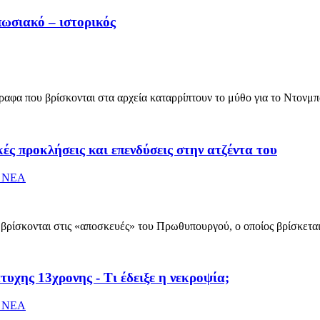
πωσιακό – ιστορικός
γραφα που βρίσκονται στα αρχεία καταρρίπτουν το μύθο για το Ντον
ς προκλήσεις και επενδύσεις στην ατζέντα του
 ΝΕΑ
 βρίσκονται στις «αποσκευές» του Πρωθυπουργού, ο οποίος βρίσκετα
υχης 13χρονης - Τι έδειξε η νεκροψία;
 ΝΕΑ